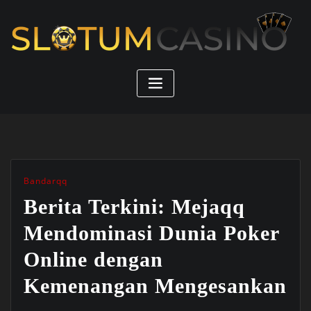
Skip
to
content
Bandarqq
Berita Terkini: Mejaqq
Mendominasi Dunia Poker
Online dengan
Kemenangan Mengesankan