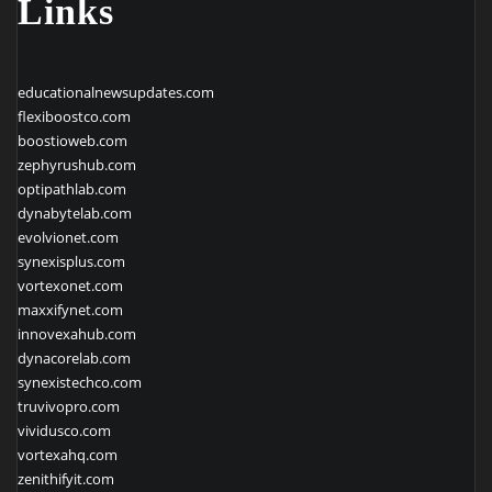
Links
educationalnewsupdates.com
flexiboostco.com
boostioweb.com
zephyrushub.com
optipathlab.com
dynabytelab.com
evolvionet.com
synexisplus.com
vortexonet.com
maxxifynet.com
innovexahub.com
dynacorelab.com
synexistechco.com
truvivopro.com
vividusco.com
vortexahq.com
zenithifyit.com