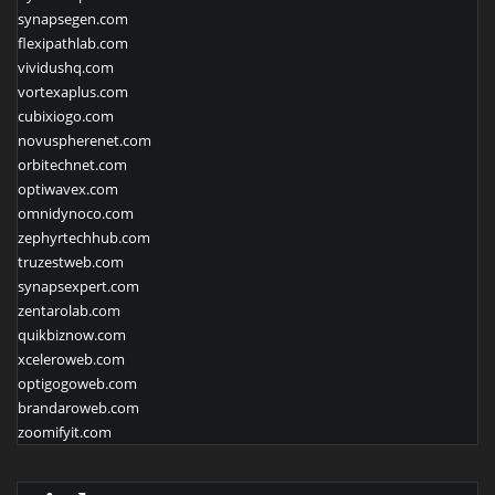
synapsegen.com
flexipathlab.com
vividushq.com
vortexaplus.com
cubixiogo.com
novuspherenet.com
orbitechnet.com
optiwavex.com
omnidynoco.com
zephyrtechhub.com
truzestweb.com
synapsexpert.com
zentarolab.com
quikbiznow.com
xceleroweb.com
optigogoweb.com
brandaroweb.com
zoomifyit.com