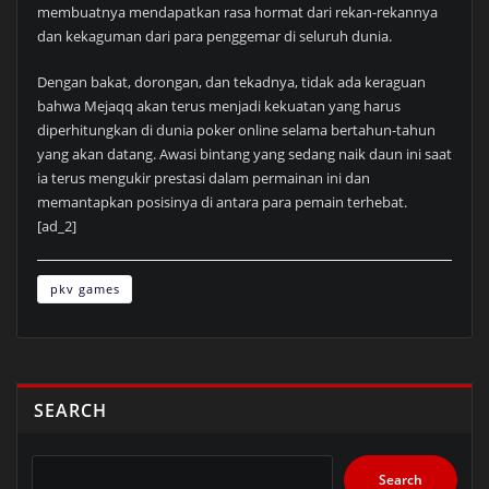
membuatnya mendapatkan rasa hormat dari rekan-rekannya
dan kekaguman dari para penggemar di seluruh dunia.
Dengan bakat, dorongan, dan tekadnya, tidak ada keraguan
bahwa Mejaqq akan terus menjadi kekuatan yang harus
diperhitungkan di dunia poker online selama bertahun-tahun
yang akan datang. Awasi bintang yang sedang naik daun ini saat
ia terus mengukir prestasi dalam permainan ini dan
memantapkan posisinya di antara para pemain terhebat.
[ad_2]
pkv games
SEARCH
Search