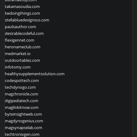
takamasoudia.com
twdoingthings.com
stellabluedesignsco.com
paulsauthor.com
desirablecodeful.com
flexigennet.com
heronameclub.com
medmarket.io
outdoortablez.com
infotomy.com
healthysupplementsolution.com
codespottech.com
techdynogo.com
magchronicle.com
digipediatech.com
maglinkitnow.com
byteinsightweb.com
magdynogenius.com
magsynapselab.com
techtronixgen.com