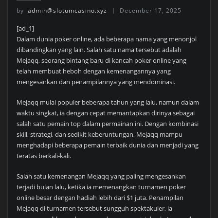
by
admin@slotumcasino.xyz
December 17, 2025
[ad_1]
Dalam dunia poker online, ada beberapa nama yang menonjol
dibandingkan yang lain. Salah satu nama tersebut adalah
Mejaqq, seorang bintang baru di kancah poker online yang
telah membuat heboh dengan kemenangannya yang
mengesankan dan penampilannya yang mendominasi.
Mejaqq mulai populer beberapa tahun yang lalu, namun dalam
waktu singkat, ia dengan cepat memantapkan dirinya sebagai
salah satu pemain top dalam permainan ini. Dengan kombinasi
skill, strategi, dan sedikit keberuntungan, Mejaqq mampu
menghadapi beberapa pemain terbaik dunia dan menjadi yang
teratas berkali-kali.
Salah satu kemenangan Mejaqq yang paling mengesankan
terjadi bulan lalu, ketika ia memenangkan turnamen poker
online besar dengan hadiah lebih dari $1 juta. Penampilan
Mejaqq di turnamen tersebut sungguh spektakuler, ia