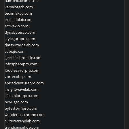
hamilelikbelirtisi.net
versalotech.com
techmaxco.com
exceedolab.com
activaxio.com
dynabytesco.com
stylegurupro.com
datawizardslab.com
cubiqio.com
geeklifechronicle.com
infospherepro.com
foodiesavorpro.com
vortexohq.com
epicadventurepro.com
insightwavelab.com
lifeexplorerpro.com
novusgo.com
bytestormpro.com
wanderlustchrono.com
culturetrendlab.com
trendsensehub.com