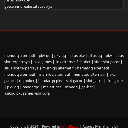
fortechday.com
getcaminorealestateusa.xyz
menuqq alternatif
|
pkv qq
|
pkv qq
|
situs pkv
|
situs qq
|
pkv
|
situs
slot terpercaya
|
pkv games
|
link alternatif sbobet
|
situs slot gacor
|
situs slot terpercaya
|
murniqq alternatif
|
hematqq alternatif
|
menuqq alternatif
|
murniqq alternatif
|
hematqq alternatif
|
pkv
games
|
qq poker
|
bandarqq pkv
|
slot gacor
|
slot gacor
|
slot gacor
|
pkv qq
|
bandarqq
|
majestibet
|
miyaqq
|
gajibet
|
asikqq.pkvgamesresmi.org
Copyright © 2024 | Powered by
WordPress
|
Agency Firm theme by