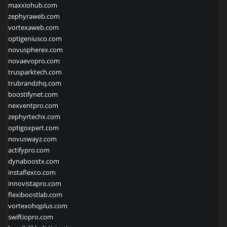
maxxiohub.com
zephyraweb.com
vortexaweb.com
optigeniusco.com
novuspherex.com
novaevopro.com
trusparktech.com
trubrandzhq.com
boostifynet.com
nexventpro.com
zephyrtechx.com
optigoxpert.com
novuswayz.com
actifypro.com
dynaboostx.com
instaflexco.com
innovistapro.com
flexiboostlab.com
vortexohqplus.com
swiftiopro.com