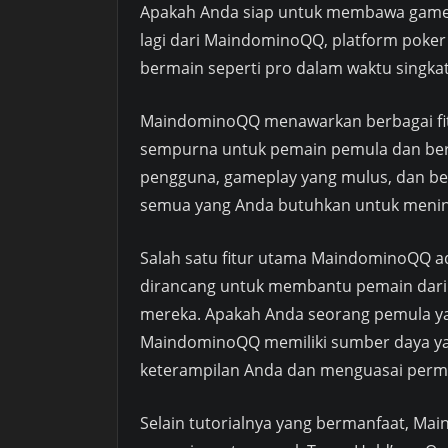
Apakah Anda siap untuk membawa game po
lagi dari MaindominoQQ, platform poke
bermain seperti pro dalam waktu singkat
MaindominoQQ menawarkan berbagai fit
sempurna untuk pemain pemula dan be
pengguna, gameplay yang mulus, dan b
semua yang Anda butuhkan untuk menin
Salah satu fitur utama MaindominoQQ a
dirancang untuk membantu pemain dari
mereka. Apakah Anda seorang pemula ya
MaindominoQQ memiliki sumber daya y
keterampilan Anda dan menguasai perm
Selain tutorialnya yang bermanfaat, M