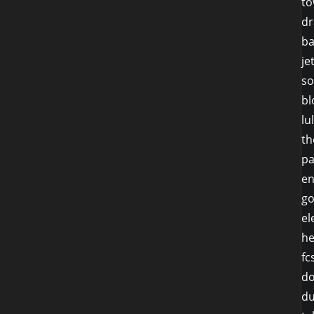
t
dr
b
je
s
bl
lu
th
pa
en
go
e
he
fc
d
d