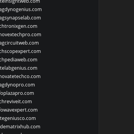
teinsightweb.com
agdynogenius.com
agsynapselab.com
chtronixgen.com
novextechpro.com
gcircuitweb.com
chscopexpert.com
chpediaweb.com
telabgenius.com
novatetechco.com
agdynopro.com
foplazapro.com
chreviveit.com
fowavexpert.com
tegeniusco.com
dematrixhub.com