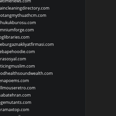
owtimenews.com
aincleaningdirectory.com
aotangmythuathcm.com
thukukburosu.com
omniumforge.com
oglibraries.com
leburgaznakliyatfirmasi.com
ebapehoodie.com
rasosyal.com
ticingmuslim.com
odhealthsoundwealth.com
lenapoems.com
llmouseretro.com
sabatehran.com
ogemutants.com
uramaxtop.com