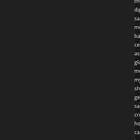
th
di
sa
me
ba
ce
a
gl
mo
my
sh
ge
sa
cr
ho
ca