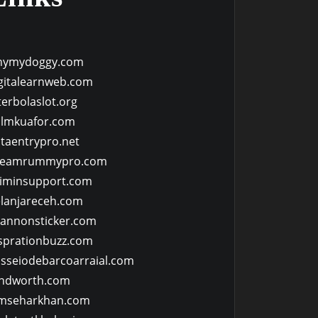
hymydoggy.com
gitalearnweb.com
terbolaslot.org
lmkuafor.com
taentrypro.net
reamrummypro.com
iminsupport.com
lanjareceh.com
annonsticker.com
sprationbuzz.com
sseiodebarcoarraial.com
ndworth.com
amseharkhan.com