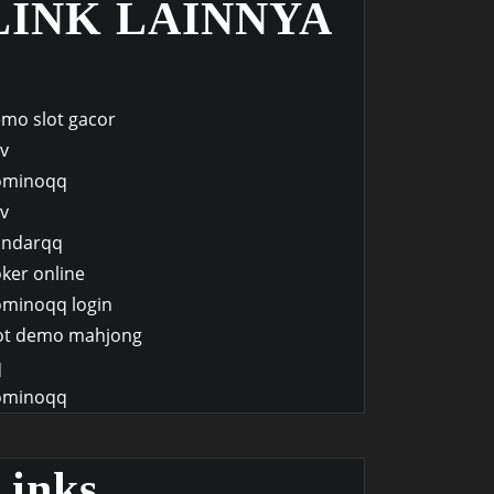
LINK LAINNYA
mo slot gacor
v
ominoqq
v
andarqq
ker online
minoqq login
ot demo mahjong
q
ominoqq
Links