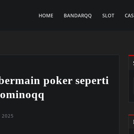
HOME
BANDARQQ
SLOT
CAS
bermain poker seperti
dominoqq
, 2025