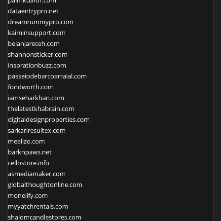
palmkuafor.com
dataentrypro.net
dreamrummypro.com
kaiminsupport.com
belanjareceh.com
shannonsticker.com
insprationbuzz.com
passeiodebarcoarraial.com
fondworth.com
iamseharkhan.com
thelatestkhabrain.com
digitaldesignproperties.com
sarkariresultex.com
mealizo.com
barknpaws.net
cellostore.info
asmediamaker.com
globalthoughtonline.com
moneiify.com
myyatchrentals.com
shalomcandlestores.com