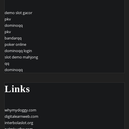
demo slot gacor
pkv
dominoqq
pkv
bandarqq
poker online
dominoqq login
slot demo mahjong
qq
dominoqq
Links
whymydoggy.com
digitalearnweb.com
interbolaslot.org