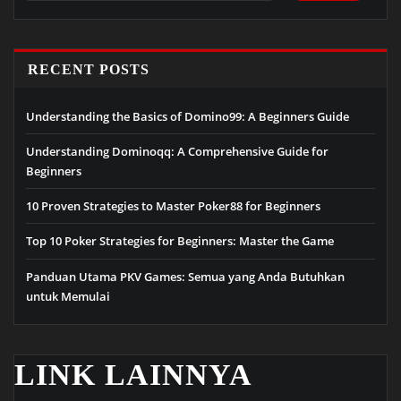
RECENT POSTS
Understanding the Basics of Domino99: A Beginners Guide
Understanding Dominoqq: A Comprehensive Guide for
Beginners
10 Proven Strategies to Master Poker88 for Beginners
Top 10 Poker Strategies for Beginners: Master the Game
Panduan Utama PKV Games: Semua yang Anda Butuhkan
untuk Memulai
LINK LAINNYA