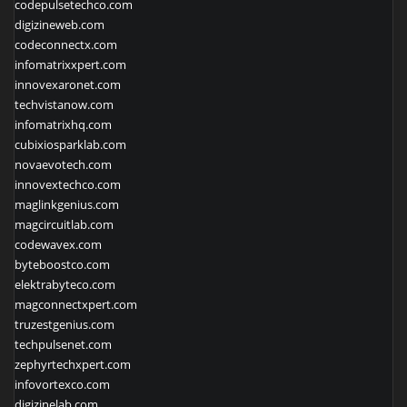
codepulsetechco.com
digizineweb.com
codeconnectx.com
infomatrixxpert.com
innovexaronet.com
techvistanow.com
infomatrixhq.com
cubixiosparklab.com
novaevotech.com
innovextechco.com
maglinkgenius.com
magcircuitlab.com
codewavex.com
byteboostco.com
elektrabyteco.com
magconnectxpert.com
truzestgenius.com
techpulsenet.com
zephyrtechxpert.com
infovortexco.com
digizinelab.com