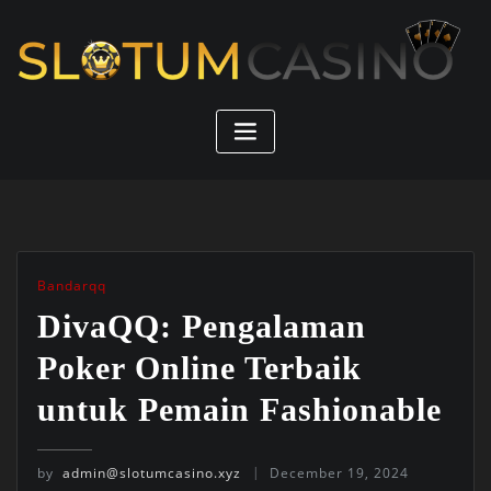
Skip
to
content
Bandarqq
DivaQQ: Pengalaman
Poker Online Terbaik
untuk Pemain Fashionable
by
admin@slotumcasino.xyz
December 19, 2024