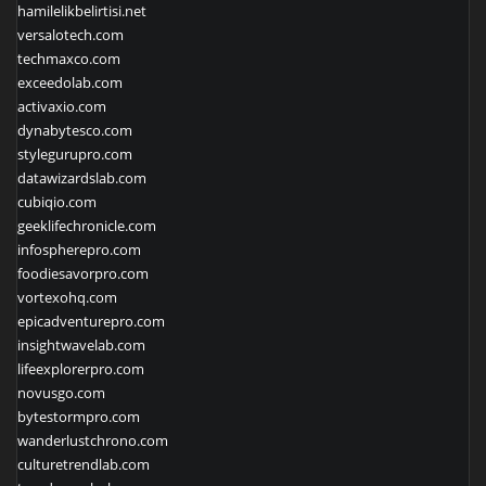
hamilelikbelirtisi.net
versalotech.com
techmaxco.com
exceedolab.com
activaxio.com
dynabytesco.com
stylegurupro.com
datawizardslab.com
cubiqio.com
geeklifechronicle.com
infospherepro.com
foodiesavorpro.com
vortexohq.com
epicadventurepro.com
insightwavelab.com
lifeexplorerpro.com
novusgo.com
bytestormpro.com
wanderlustchrono.com
culturetrendlab.com