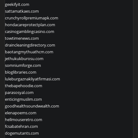
geekifyit.com
sattamatkaes.com
crunchyrollpremiumapk.com
hondacareprotectplan.com
casinogamblingcasino.com
towtimenews.com
draincleaningdirectory.com
baotangmythuathcm.com
jethukukburosu.com
somniumforge.com
bloglibraries.com
luleburgaznakliyatfirmasi.com
thebapehoodie.com
parasosyal.com
enticingmuslim.com
goodhealthsoundwealth.com
elenapoems.com
hellmouseretro.com
fcsabatehran.com
dogemutants.com