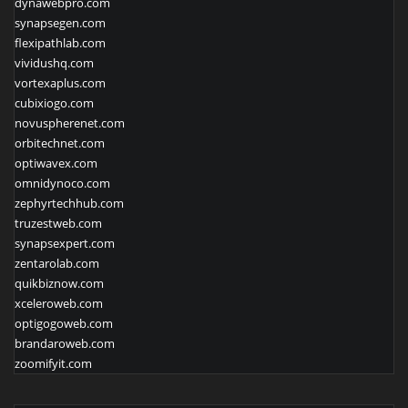
dynawebpro.com
synapsegen.com
flexipathlab.com
vividushq.com
vortexaplus.com
cubixiogo.com
novuspherenet.com
orbitechnet.com
optiwavex.com
omnidynoco.com
zephyrtechhub.com
truzestweb.com
synapsexpert.com
zentarolab.com
quikbiznow.com
xceleroweb.com
optigogoweb.com
brandaroweb.com
zoomifyit.com