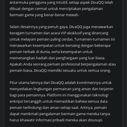
antarmuka pengguna yang intuitif, setiap aspek DivaQQ telah
dibuat dengan cermat untuk menciptakan pengalaman
bermain game yang benar-benar mewah.
Selain desainnya yang penuh gaya, DivaQQ juga menawarkan
beragam turnamen dan acara VIP eksklusif yang dirancang
untuk melayani pemain paling cerdas. Turnamen-turnamen ini
menawarkan kesempatan untuk bersaing dengan beberapa
pemain terbaik di dunia, serta kesempatan untuk
memenangkan hadiah dan penghargaan yang luar biasa.
Apakah Anda seorang pemain profesional berpengalaman atau
pemain biasa, DivaQQ memiliki sesuatu untuk semua orang.
Fitur utama lainnya dari DivaQQ adalah komitmennya untuk
menyediakan lingkungan permainan yang aman dan terjamin
bagi para pemainnya. Platform ini menggunakan teknologi
enkripsi tercanggih untuk memastikan bahwa semua data
pemain terlindungi dan aman setiap saat. Artinya, pemain
dapat menikmati pengalaman bermain game mereka tanpa
harus khawatir informasi pribadi mereka akan disusupi.