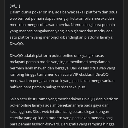
[ad_1]
Dalam dunia poker online, ada banyak sekali platform dan situs
web tempat pemain dapat menguji keterampilan mereka dan
mencoba mengecoh lawan mereka. Namun, bagi para pemain
yang mencari pengalaman yang lebih glamor dan modis, ada
satu platform yang menonjol dibandingkan platform lainnya:
DivaQQ.
DivaQQ adalah platform poker online unik yang khusus
melayani pemain modis yang ingin menikmati pengalaman
bermain lebih mewah dan bergaya. Dari desain situs web yang
ramping hingga turnamen dan acara VIP eksklusif, DivaQQ
menawarkan pengalaman unik yang pasti akan mengesankan
bahkan para pemain paling cerdas sekalipun.
Salah satu fitur utama yang membedakan DivaQQ dari platform
poker online lainnya adalah penekanannya pada gaya dan
kecanggihan. Situs web ini dirancang secara elegan dengan
estetika yang apik dan modern yang pasti akan menarik bagi
para pemain fashion-forward. Dari grafis yang ramping hingga