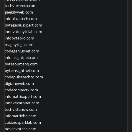
techvortexco.com
geekifyweb.com
infoplazatech.com
bytegeniusxpert.com
innovatebytelab.com
infobytepro.com
magbytego.com
codegeniusnet.com
infoinsightnet.com
bytesourcehq.com
byteinsightnet.com
codepulsetechco.com
digizineweb.com
codeconnectx.com
infomatrixxpert.com
innovexaronet.com
techvistanow.com
infomatrixhq.com
cubixiosparklab.com
novaevotech.com