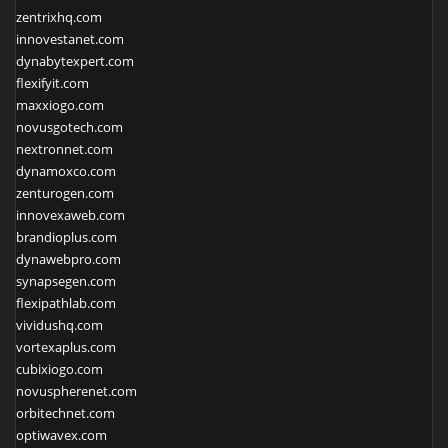
zentrixhq.com
innovestanet.com
dynabytexpert.com
flexifyit.com
maxxiogo.com
novusgotech.com
nextronnet.com
dynamoxco.com
zenturogen.com
innovexaweb.com
brandioplus.com
dynawebpro.com
synapsegen.com
flexipathlab.com
vividushq.com
vortexaplus.com
cubixiogo.com
novuspherenet.com
orbitechnet.com
optiwavex.com