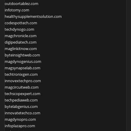
outdoortablez.com
infotomy.com
healthysupplementsolution.com
codespottech.com
techdynogo.com
magchronicle.com
digipediatech.com
maglinkitnow.com
byteinsightweb.com
magdynogenius.com
magsynapselab.com
techtronixgen.com
innovextechpro.com
magcircuitweb.com
techscopexpert.com
techpediaweb.com
bytelabgenius.com
innovatetechco.com
magdynopro.com
infoplazapro.com