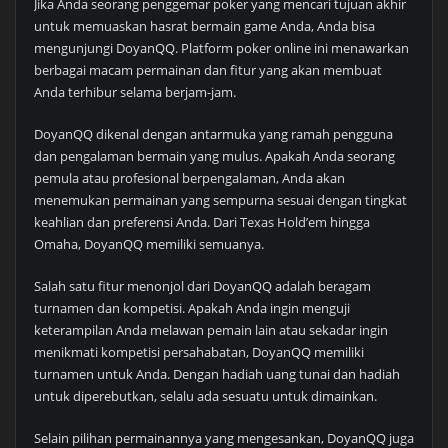
Jika Anda seorang penggemar poker yang mencari tujuan akhir
untuk memuaskan hasrat bermain game Anda, Anda bisa
mengunjungi DoyanQQ. Platform poker online ini menawarkan
berbagai macam permainan dan fitur yang akan membuat
Anda terhibur selama berjam-jam.
DoyanQQ dikenal dengan antarmuka yang ramah pengguna
dan pengalaman bermain yang mulus. Apakah Anda seorang
pemula atau profesional berpengalaman, Anda akan
menemukan permainan yang sempurna sesuai dengan tingkat
keahlian dan preferensi Anda. Dari Texas Hold’em hingga
Omaha, DoyanQQ memiliki semuanya.
Salah satu fitur menonjol dari DoyanQQ adalah beragam
turnamen dan kompetisi. Apakah Anda ingin menguji
keterampilan Anda melawan pemain lain atau sekadar ingin
menikmati kompetisi persahabatan, DoyanQQ memiliki
turnamen untuk Anda. Dengan hadiah uang tunai dan hadiah
untuk diperebutkan, selalu ada sesuatu untuk dimainkan.
Selain pilihan permainannya yang mengesankan, DoyanQQ juga