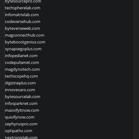
bytesourcepro.com
techspherelab.com
infomatrixlab.com
codeversehub.com
byteverseweb.com
magconnecthub.com
byteboostgenius.com
synapsegoplus.com
infopedianet.com
codepulsenet.com
magdynotech.com
techscopehq.com
digizineplus.com
innovexaro.com
bytesourcelab.com
infosparknet.com
maxxifyitnow.com
quixifynow.com
zephyruspro.com
optipathx.com
nextronixlab.com