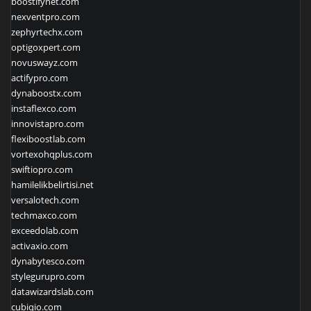
boostifynet.com
nexventpro.com
zephyrtechx.com
optigoxpert.com
novuswayz.com
actifypro.com
dynaboostx.com
instaflexco.com
innovistapro.com
flexiboostlab.com
vortexohqplus.com
swiftiopro.com
hamilelikbelirtisi.net
versalotech.com
techmaxco.com
exceedolab.com
activaxio.com
dynabytesco.com
stylegurupro.com
datawizardslab.com
cubiqio.com