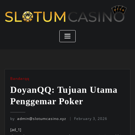
Skip
to
content
Bandarqq
DoyanQQ: Tujuan Utama
Penggemar Poker
by
admin@slotumcasino.xyz
February 3, 2026
[ad_1]