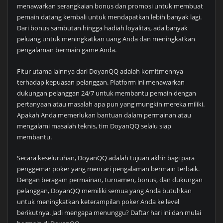
menawarkan serangkaian bonus dan promosi untuk membuat
pemain datang kembali untuk mendapatkan lebih banyak lagi.
Dari bonus sambutan hingga hadiah loyalitas, ada banyak
peluang untuk meningkatkan uang Anda dan meningkatkan
pengalaman bermain game Anda.
Fitur utama lainnya dari DoyanQQ adalah komitmennya
terhadap kepuasan pelanggan. Platform ini menawarkan
dukungan pelanggan 24/7 untuk membantu pemain dengan
pertanyaan atau masalah apa pun yang mungkin mereka miliki.
Apakah Anda memerlukan bantuan dalam permainan atau
mengalami masalah teknis, tim DoyanQQ selalu siap
membantu.
Secara keseluruhan, DoyanQQ adalah tujuan akhir bagi para
penggemar poker yang mencari pengalaman bermain terbaik.
Dengan beragam permainan, turnamen, bonus, dan dukungan
pelanggan, DoyanQQ memiliki semua yang Anda butuhkan
untuk meningkatkan keterampilan poker Anda ke level
berikutnya. Jadi mengapa menunggu? Daftar hari ini dan mulai