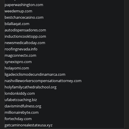
paperwashington.com
weedemup.com
bestchancecasino.com
bilalliaqat.com
autodispensadores.com
inductioncooktopp.com
newsmedicaltoday.com
roofingnevada.info
magconnectx.com
synexispro.com
holayomi.com
ligadeciclismodecundinamarca.com
nashvilleworkerscompensationattorney.com
holyfamilycathedralschool.org
londonkiddy.com
ufabetcoaching.biz
davismindfulness.org
millionairebyte.com
fortechday.com
getcaminorealestateusa.xyz