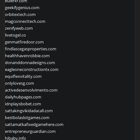
eulerxr.com
geekifygenius.com
orbitextech.com
magconnecttech.com
zenifyweb.com
livetogel.co
genmatfiredoor.com
findlascegasproperties.com
healthhavenrobbie.com
donanddonnadesigns.com
eagleoneconstructiontx.com
equiflexvitality.com
onlylovesg.com
activedesenvolvimento.com
dailyhubpages.com
idnplaysbobet.com
sattakingvikidadacall.com
bestbolaslotgames.com
sattamatkafixedgamehere.com
entrepreneurguardian.com
hibaby.info