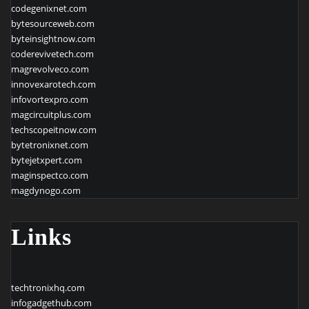
codegenixnet.com
bytesourceweb.com
byteinsightnow.com
coderevivetech.com
magrevolveco.com
innovexarotech.com
infovortexpro.com
magcircuitplus.com
techscopeitnow.com
bytetronixnet.com
bytejetxpert.com
maginspectco.com
magdynogo.com
Links
techtronixhq.com
infogadgethub.com