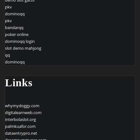
pkv
dominoqq
pkv
bandarqq
poker online
dominoqq login
slot demo mahjong
qq
dominoqq
Links
whymydoggy.com
digitalearnweb.com
interbolaslot.org
palmkuafor.com
dataentrypro.net