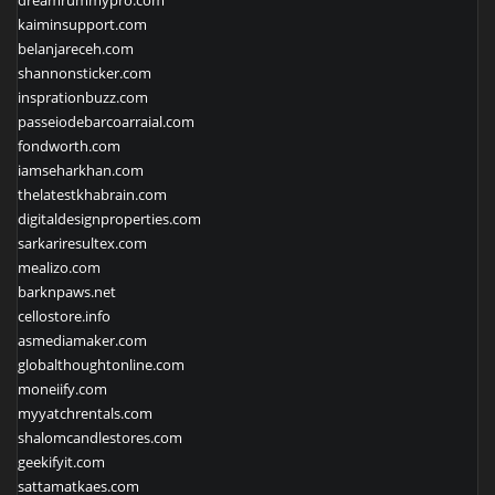
dreamrummypro.com
kaiminsupport.com
belanjareceh.com
shannonsticker.com
insprationbuzz.com
passeiodebarcoarraial.com
fondworth.com
iamseharkhan.com
thelatestkhabrain.com
digitaldesignproperties.com
sarkariresultex.com
mealizo.com
barknpaws.net
cellostore.info
asmediamaker.com
globalthoughtonline.com
moneiify.com
myyatchrentals.com
shalomcandlestores.com
geekifyit.com
sattamatkaes.com