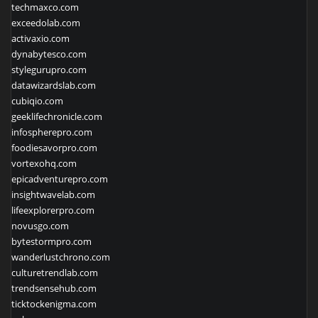
techmaxco.com
exceedolab.com
activaxio.com
dynabytesco.com
stylegurupro.com
datawizardslab.com
cubiqio.com
geeklifechronicle.com
infospherepro.com
foodiesavorpro.com
vortexohq.com
epicadventurepro.com
insightwavelab.com
lifeexplorerpro.com
novusgo.com
bytestormpro.com
wanderlustchrono.com
culturetrendlab.com
trendsensehub.com
ticktockenigma.com