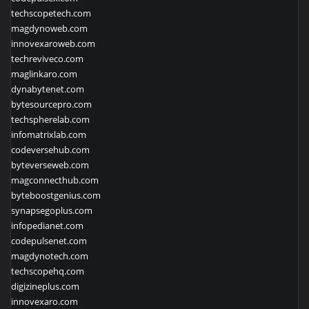
techscopetech.com
magdynoweb.com
innovexaroweb.com
techreviveco.com
maglinkaro.com
dynabytenet.com
bytesourcepro.com
techspherelab.com
infomatrixlab.com
codeversehub.com
byteverseweb.com
magconnecthub.com
byteboostgenius.com
synapsegoplus.com
infopedianet.com
codepulsenet.com
magdynotech.com
techscopehq.com
digizineplus.com
innovexaro.com