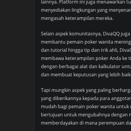
lainnya. Platform ini juga menawarkan t
menyediakan lingkungan yang menyenang
mengasah keterampilan mereka.
Selain aspek komunitasnya, DivaQQ jug
membantu pemain poker wanita meningk
dan tutorial hingga tip dan trik ahli, 
membawa keterampilan poker Anda ke ting
dengan berbagai alat dan kalkulator u
dan membuat keputusan yang lebih baik 
Tapi mungkin aspek yang paling berhar
yang diberikannya kepada para anggotany
mudah bagi pemain poker wanita untuk m
bertujuan untuk mengubahnya dengan 
memberdayakan di mana perempuan dap