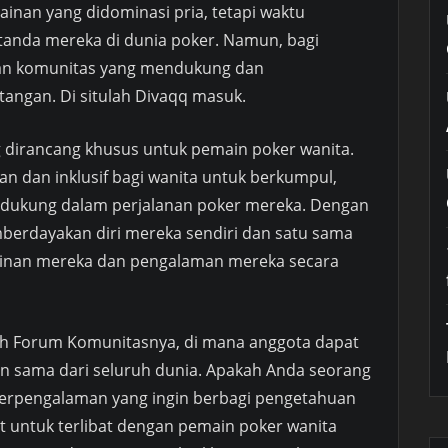
inan yang didominasi pria, tetapi waktu
anda mereka di dunia poker. Namun, bagi
an komunitas yang mendukung dan
angan. Di situlah Divaqq masuk.
g dirancang khusus untuk pemain poker wanita.
n dan inklusif bagi wanita untuk berkumpul,
mendukung dalam perjalanan poker mereka. Dengan
berdayakan diri mereka sendiri dan satu sama
ainan mereka dan pengalaman mereka secara
lah Forum Komunitasnya, di mana anggota dapat
n sama dari seluruh dunia. Apakah Anda seorang
berpengalaman yang ingin berbagi pengetahuan
t untuk terlibat dengan pemain poker wanita