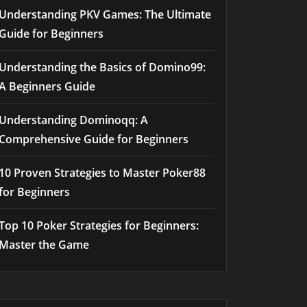
Understanding PKV Games: The Ultimate
Guide for Beginners
Understanding the Basics of Domino99:
A Beginners Guide
Understanding Dominoqq: A
Comprehensive Guide for Beginners
10 Proven Strategies to Master Poker88
for Beginners
Top 10 Poker Strategies for Beginners:
Master the Game