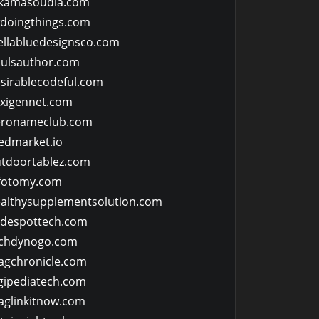
kamasoudia.com
doingthings.com
ellabluedesignsco.com
ulsauthor.com
sirablecodeful.com
exigennet.com
eronameclub.com
dmarket.io
tdoortablez.com
fotomy.com
althysupplementsolution.com
despottech.com
echdynogo.com
gchronicle.com
gipediatech.com
glinkitnow.com