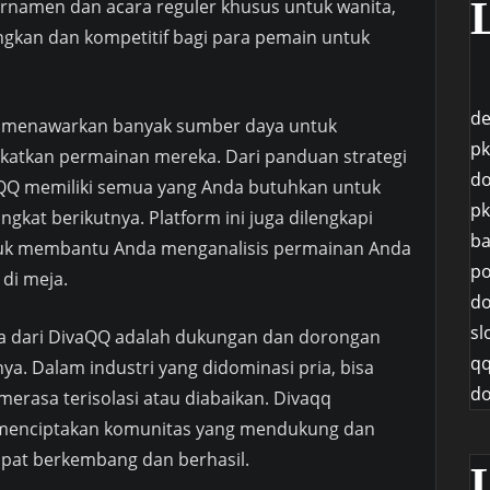
urnamen dan acara reguler khusus untuk wanita,
kan dan kompetitif bagi para pemain untuk
de
a menawarkan banyak sumber daya untuk
pk
atkan permainan mereka. Dari panduan strategi
d
DivaQQ memiliki semua yang Anda butuhkan untuk
pk
kat berikutnya. Platform ini juga dilengkapi
b
ntuk membantu Anda menganalisis permainan Anda
po
di meja.
do
sl
ga dari DivaQQ adalah dukungan dan dorongan
q
a. Dalam industri yang didominasi pria, bisa
d
erasa terisolasi atau diabaikan. Divaqq
menciptakan komunitas yang mendukung dan
at berkembang dan berhasil.