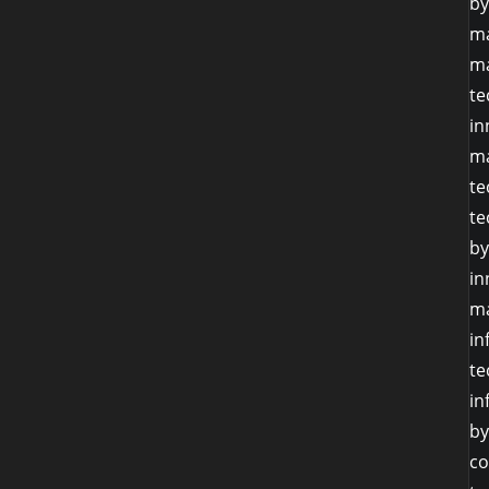
by
m
m
te
in
ma
te
te
by
in
m
in
te
in
by
co