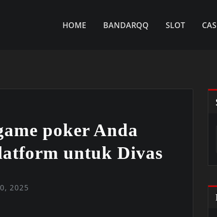
HOME
BANDARQQ
SLOT
CAS
ame poker Anda
latform untuk Divas
0, 2025