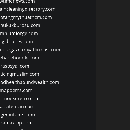
owtimenews.com
aincleaningdirectory.com
aotangmythuathcm.com
thukukburosu.com
omniumforge.com
oglibraries.com
leburgaznakliyatfirmasi.com
ebapehoodie.com
rasosyal.com
ticingmuslim.com
odhealthsoundwealth.com
lenapoems.com
llmouseretro.com
sabatehran.com
ogemutants.com
uramaxtop.com