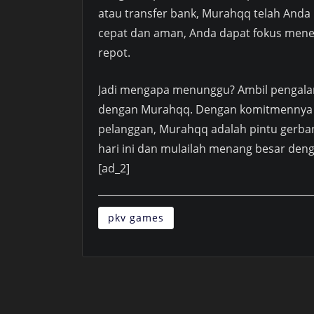
atau transfer bank, Murahqq telah And
cepat dan aman, Anda dapat fokus men
repot.
Jadi mengapa menunggu? Ambil pengalam
dengan Murahqq. Dengan komitmennya t
pelanggan, Murahqq adalah pintu gerban
hari ini dan mulailah menang besar de
[ad_2]
pkv games