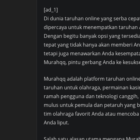
[ad_1]
Di dunia taruhan online yang serba cep
dipercaya untuk menempatkan taruhan A
Dengan begitu banyak opsi yang tersedia
tepat yang tidak hanya akan memberi 
tetapi juga menawarkan Anda kesempatan 
Murahqq, pintu gerbang Anda ke kesukse
Murahqq adalah platform taruhan onlin
taruhan untuk olahraga, permainan kasi
ramah pengguna dan teknologi canggih
mulus untuk pemula dan petaruh yang b
tim olahraga favorit Anda atau mencoba
Anda liput.
Salah satu alasan utama mengapa Murah