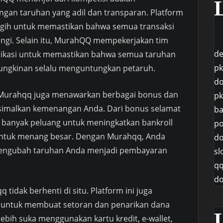
gan taruhan yang adil dan transparan. Platform
nggih untuk memastikan bahwa semua transaksi
ungi. Selain itu, MurahQQ mempekerjakan tim
de
dikasi untuk memastikan bahwa semua taruhan
pk
ungkinan selalu menguntungkan petaruh.
d
, Murahqq juga menawarkan berbagai bonus dan
pk
malkan kemenangan Anda. Dari bonus selamat
b
 banyak peluang untuk meningkatkan bankroll
po
ntuk menang besar. Dengan Murahqq, Anda
do
mengubah taruhan Anda menjadi pembayaran
sl
q
d
idak berhenti di situ. Platform ini juga
untuk membuat setoran dan penarikan dana
bih suka menggunakan kartu kredit, e-wallet,