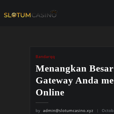
Skip
to
content
Bandarqq
Menangkan Besar
Gateway Anda me
Online
by
admin@slotumcasino.xyz
Octob