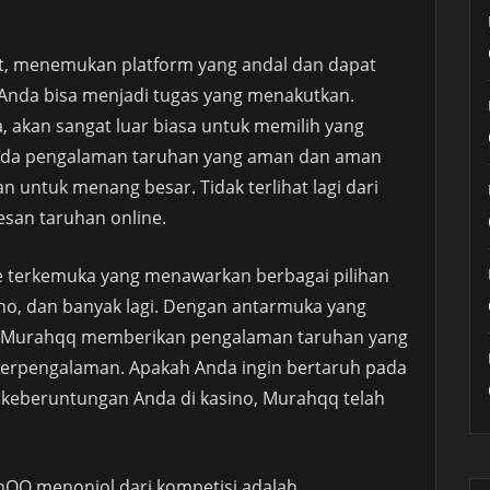
at, menemukan platform yang andal dan dapat
nda bisa menjadi tugas yang menakutkan.
, akan sangat luar biasa untuk memilih yang
Anda pengalaman taruhan yang aman dan aman
untuk menang besar. Tidak terlihat lagi dari
san taruhan online.
e terkemuka yang menawarkan berbagai pilihan
no, dan banyak lagi. Dengan antarmuka yang
, Murahqq memberikan pengalaman taruhan yang
erpengalaman. Apakah Anda ingin bertaruh pada
 keberuntungan Anda di kasino, Murahqq telah
QQ menonjol dari kompetisi adalah