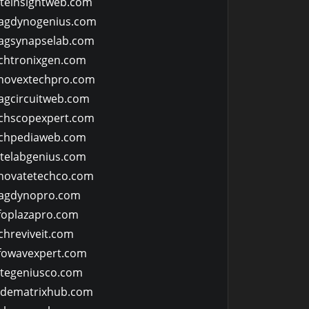
teinsightweb.com
agdynogenius.com
agsynapselab.com
chtronixgen.com
novextechpro.com
gcircuitweb.com
chscopexpert.com
chpediaweb.com
telabgenius.com
novatetechco.com
agdynopro.com
foplazapro.com
chreviveit.com
fowavexpert.com
tegeniusco.com
dematrixhub.com