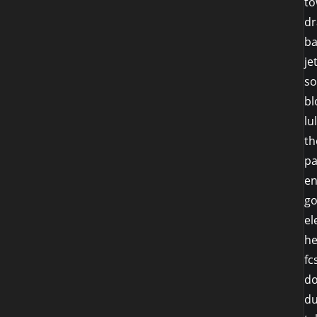
t
dr
b
je
s
bl
lu
th
pa
en
go
e
he
fc
d
d