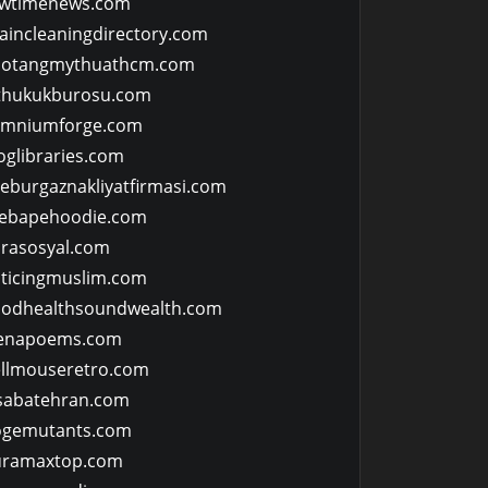
owtimenews.com
aincleaningdirectory.com
aotangmythuathcm.com
thukukburosu.com
omniumforge.com
oglibraries.com
leburgaznakliyatfirmasi.com
ebapehoodie.com
rasosyal.com
ticingmuslim.com
odhealthsoundwealth.com
lenapoems.com
llmouseretro.com
sabatehran.com
ogemutants.com
uramaxtop.com