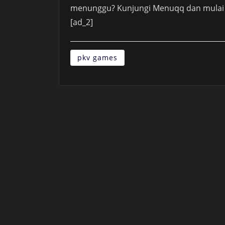
menunggu? Kunjungi Menuqq dan mulai b
[ad_2]
pkv games