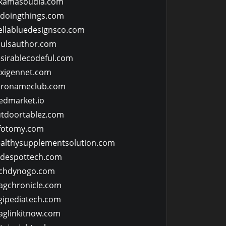
kamasoudia.com
doingthings.com
ellabluedesignsco.com
ulsauthor.com
sirablecodeful.com
exigennet.com
eronameclub.com
dmarket.io
tdoortablez.com
fotomy.com
althysupplementsolution.com
despottech.com
echdynogo.com
gchronicle.com
gipediatech.com
glinkitnow.com