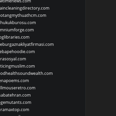
owtimenews.com
aincleaningdirectory.com
aotangmythuathcm.com
thukukburosu.com
omniumforge.com
oglibraries.com
leburgaznakliyatfirmasi.com
ebapehoodie.com
rasosyal.com
ticingmuslim.com
odhealthsoundwealth.com
lenapoems.com
llmouseretro.com
sabatehran.com
ogemutants.com
uramaxtop.com