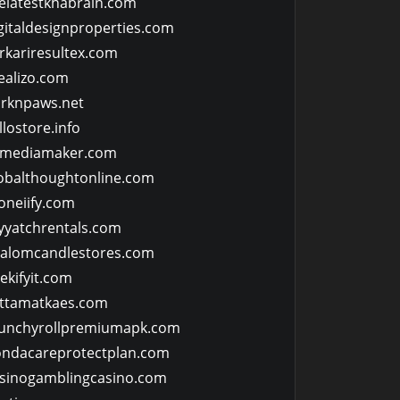
elatestkhabrain.com
gitaldesignproperties.com
rkariresultex.com
alizo.com
rknpaws.net
llostore.info
smediamaker.com
obalthoughtonline.com
neiify.com
yatchrentals.com
alomcandlestores.com
ekifyit.com
ttamatkaes.com
unchyrollpremiumapk.com
ndacareprotectplan.com
sinogamblingcasino.com