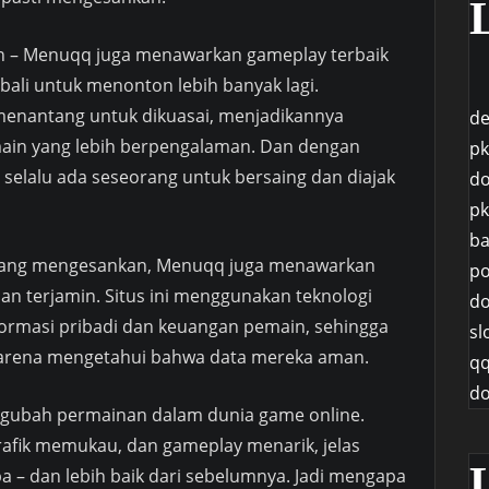
n – Menuqq juga menawarkan gameplay terbaik
li untuk menonton lebih banyak lagi.
menantang untuk dikuasai, menjadikannya
de
ain yang lebih berpengalaman. Dan dengan
pk
selalu ada seseorang untuk bersaing dan diajak
d
pk
b
a yang mengesankan, Menuqq juga menawarkan
po
 terjamin. Situs ini menggunakan teknologi
do
nformasi pribadi dan keuangan pemain, sehingga
sl
arena mengetahui bahwa data mereka aman.
q
d
ngubah permainan dalam dunia game online.
afik memukau, dan gameplay menarik, jelas
a – dan lebih baik dari sebelumnya. Jadi mengapa