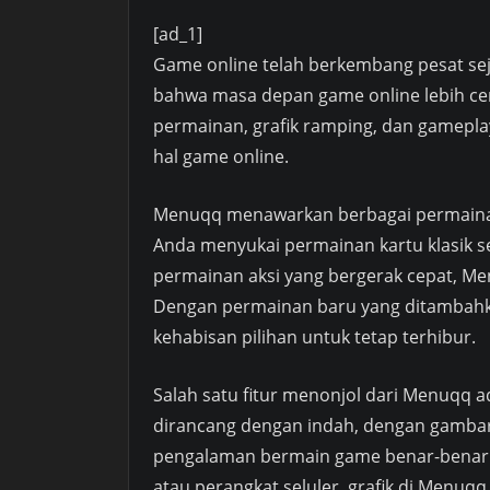
[ad_1]
Game online telah berkembang pesat se
bahwa masa depan game online lebih ce
permainan, grafik ramping, dan gamep
hal game online.
Menuqq menawarkan berbagai permainan 
Anda menyukai permainan kartu klasik s
permainan aksi yang bergerak cepat, Me
Dengan permainan baru yang ditambahka
kehabisan pilihan untuk tetap terhibur.
Salah satu fitur menonjol dari Menuqq 
dirancang dengan indah, dengan gamba
pengalaman bermain game benar-benar i
atau perangkat seluler, grafik di Menuq