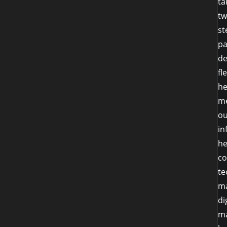
ta
tw
st
pa
de
fl
h
me
ou
in
he
co
t
ma
di
ma