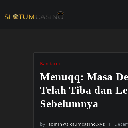
Skip
to
content
Bandarqq
Menuqq: Masa De
Telah Tiba dan Le
Sebelumnya
by
admin@slotumcasino.xyz
Decem