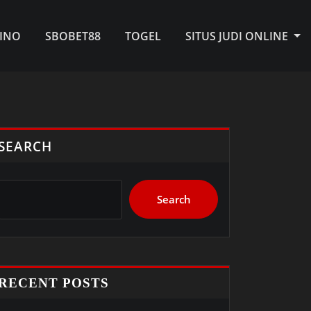
INO
SBOBET88
TOGEL
SITUS JUDI ONLINE
SEARCH
Search
RECENT POSTS