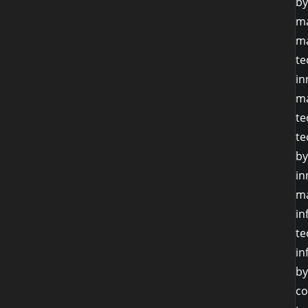
by
m
m
te
in
ma
te
te
by
in
m
in
te
in
by
co