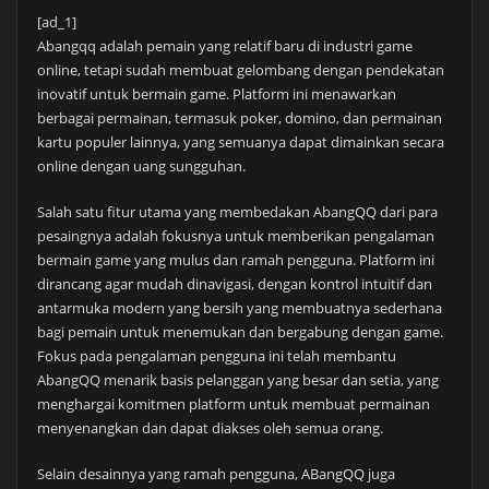
[ad_1]
Abangqq adalah pemain yang relatif baru di industri game
online, tetapi sudah membuat gelombang dengan pendekatan
inovatif untuk bermain game. Platform ini menawarkan
berbagai permainan, termasuk poker, domino, dan permainan
kartu populer lainnya, yang semuanya dapat dimainkan secara
online dengan uang sungguhan.
Salah satu fitur utama yang membedakan AbangQQ dari para
pesaingnya adalah fokusnya untuk memberikan pengalaman
bermain game yang mulus dan ramah pengguna. Platform ini
dirancang agar mudah dinavigasi, dengan kontrol intuitif dan
antarmuka modern yang bersih yang membuatnya sederhana
bagi pemain untuk menemukan dan bergabung dengan game.
Fokus pada pengalaman pengguna ini telah membantu
AbangQQ menarik basis pelanggan yang besar dan setia, yang
menghargai komitmen platform untuk membuat permainan
menyenangkan dan dapat diakses oleh semua orang.
Selain desainnya yang ramah pengguna, ABangQQ juga