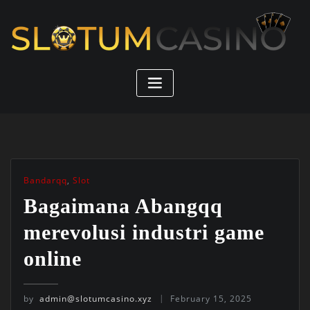
Skip
to
content
Bandarqq
,
Slot
Bagaimana Abangqq
merevolusi industri game
online
by
admin@slotumcasino.xyz
February 15, 2025