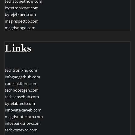
techscopeitnow.com
bytetronixnet.com
bytejetxpert.com
maginspectco.com
magdynogo.com
Links
techtronixhq.com
infogadgethub.com
codelinkitpro.com
techboostgen.com
techsensehub.com
bytelabtech.com
innovatexaweb.com
magdynotechco.com
infosparkitnow.com
techvortexco.com