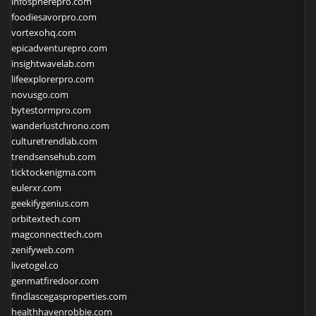
infospherepro.com
foodiesavorpro.com
vortexohq.com
epicadventurepro.com
insightwavelab.com
lifeexplorerpro.com
novusgo.com
bytestormpro.com
wanderlustchrono.com
culturetrendlab.com
trendsensehub.com
ticktockenigma.com
eulerxr.com
geekifygenius.com
orbitextech.com
magconnecttech.com
zenifyweb.com
livetogel.co
genmatfiredoor.com
findlascegasproperties.com
healthhavenrobbie.com