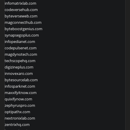
infomatrixlab.com
codeversehub.com
byteverseweb.com
magconnecthub.com
byteboostgenius.com
synapsegoplus.com
infopedianet.com
codepulsenet.com
magdynotech.com
techscopehq.com
digizineplus.com
innovexaro.com
bytesourcelab.com
infosparknet.com
maxxifyitnow.com
quixifynow.com
zephyruspro.com
optipathx.com
nextronixlab.com
zentrixhq.com