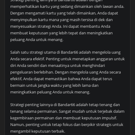
memperhatikan kartu yang sedang dimainkan oleh lawan anda.
Dengan mengamati kartu yang telah dimainkan, Anda dapat
menyimpulkan kartu mana yang masih tersisa di dek dan
menyesuaikan strategi Anda. Ini dapat membantu Anda
membuat keputusan yang lebih tepat dan meningkatkan
peluang Anda untuk menang.
Salah satu strategi utama di Bandar66 adalah mengelola uang
Anda secara efektif. Penting untuk menetapkan anggaran untuk
diri Anda sendiri dan menaatinya untuk menghindari
pengeluaran berlebihan. Dengan mengelola uang Anda secara
efektif, Anda dapat memastikan bahwa Anda dapat terus
bermain untuk jangka waktu yang lebih lama dan
meningkatkan peluang Anda untuk menang.
Strategi penting lainnya di Bandar66 adalah tetap tenang dan
tenang selama permainan. Sangat mudah untuk terjebak dalam
kegembiraan permainan dan membuat keputusan impulsif.
Namun, penting untuk tetap fokus dan berpikir strategis untuk
mengambil keputusan terbaik.