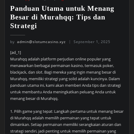
Panduan Utama untuk Menang
Besar di Murahqq: Tips dan
Strategi
by
admin@slotumcasino.xyz
September 1, 2025
[ad_1]
Murahqq adalah platform perjudian online populer yang
menawarkan berbagai permainan kasino, termasuk poker,
blackjack, dan slot. Bagi mereka yang ingin menang besar di
Murahqq, memiliki strategi yang solid adalah kuncinya. Dalam
panduan utama ini, kami akan memberi Anda tips dan strategi
untuk membantu Anda meningkatkan peluang Anda untuk
menang besar di Murahqq.
1. Pilih game yang tepat: Langkah pertama untuk menang besar
di Murahqq adalah memilih permainan yang tepat untuk
dimainkan. Setiap permainan memiliki serangkaian aturan dan
strategi sendiri, jadi penting untuk memilih permainan yang