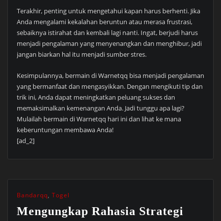
Terakhir, penting untuk mengetahui kapan harus berhenti. Jika
Anda mengalami kekalahan beruntun atau merasa frustrasi,
sebaiknya istirahat dan kembali lagi nanti. Ingat, berjudi harus
menjadi pengalaman yang menyenangkan dan menghibur, jadi
jangan biarkan hal itu menjadi sumber stres.
Kesimpulannya, bermain di Warnetqq bisa menjadi pengalaman
yang bermanfaat dan mengasyikkan. Dengan mengikuti tip dan
trik ini, Anda dapat meningkatkan peluang sukses dan
memaksimalkan kemenangan Anda. Jadi tunggu apa lagi?
Mulailah bermain di Warnetqq hari ini dan lihat ke mana
keberuntungan membawa Anda!
[ad_2]
Bandarqq
,
Togel
Mengungkap Rahasia Strategi