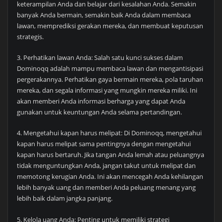
keterampilan Anda dan belajar dari kesalahan Anda. Semakin
banyak Anda bermain, semakin baik Anda dalam membaca
lawan, memprediksi gerakan mereka, dan membuat keputusan
strategis.
3. Perhatikan lawan Anda: Salah satu kunci sukses dalam
Dominoqq adalah mampu membaca lawan dan mengantisipasi
pergerakannya. Perhatikan gaya bermain mereka, pola taruhan
mereka, dan segala informasi yang mungkin mereka miliki. Ini
akan memberi Anda informasi berharga yang dapat Anda
gunakan untuk keuntungan Anda selama pertandingan.
4. Mengetahui kapan harus melipat: Di Dominoqq, mengetahui
kapan harus melipat sama pentingnya dengan mengetahui
kapan harus bertaruh. Jika tangan Anda lemah atau peluangnya
tidak menguntungkan Anda, jangan takut untuk melipat dan
memotong kerugian Anda. Ini akan mencegah Anda kehilangan
lebih banyak uang dan memberi Anda peluang menang yang
lebih baik dalam jangka panjang.
5. Kelola uang Anda: Penting untuk memiliki strategi