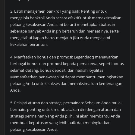
3. Latih manajemen bankroll yang baik: Penting untuk
mengelola bankroll Anda secara efektif untuk memaksimalkan
peluang kesuksesan Anda. Ini berarti menetapkan batasan
seberapa banyak Anda ingin bertaruh dan menaatinya, serta
mengetahui kapan harus menjauh jika Anda mengalami
kekalahan beruntun.
4. Manfaatkan bonus dan promosi: Legendaqq menawarkan
berbagai bonus dan promosi kepada pemainnya, seperti bonus
selamat datang, bonus deposit, dan hadiah loyalitas.
Memanfaatkan penawaran ini dapat membantu meningkatkan
peluang Anda untuk sukses dan memaksimalkan kemenangan
Anda.
5. Pelajari aturan dan strategi permainan: Sebelum Anda mulai
bermain, penting untuk membiasakan diri dengan aturan dan
strategi permainan yang Anda pilih. Ini akan membantu Anda
membuat keputusan yang lebih baik dan meningkatkan
peluang kesuksesan Anda.