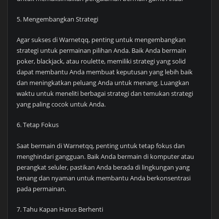
5. Mengembangkan Strategi
Agar sukses di Warnetqq, penting untuk mengembangkan
strategi untuk permainan pilihan Anda. Baik Anda bermain
poker, blackjack, atau roulette, memiliki strategi yang solid
dapat membantu Anda membuat keputusan yang lebih baik
dan meningkatkan peluang Anda untuk menang. Luangkan
waktu untuk meneliti berbagai strategi dan temukan strategi
yang paling cocok untuk Anda.
6. Tetap Fokus
Saat bermain di Warnetqq, penting untuk tetap fokus dan
menghindari gangguan. Baik Anda bermain di komputer atau
perangkat seluler, pastikan Anda berada di lingkungan yang
tenang dan nyaman untuk membantu Anda berkonsentrasi
pada permainan.
7. Tahu Kapan Harus Berhenti