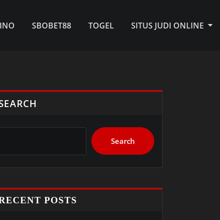
INO
SBOBET88
TOGEL
SITUS JUDI ONLINE
SEARCH
Search
RECENT POSTS