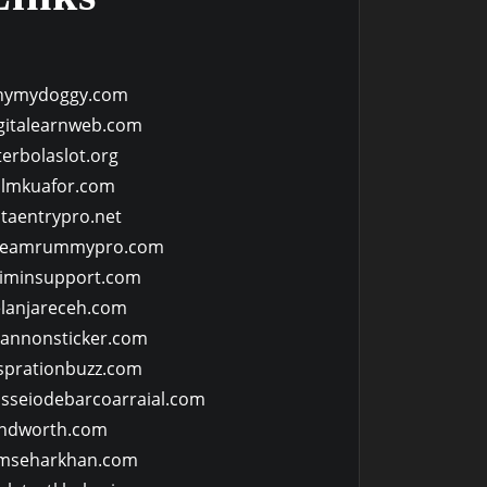
hymydoggy.com
gitalearnweb.com
terbolaslot.org
lmkuafor.com
taentrypro.net
reamrummypro.com
iminsupport.com
lanjareceh.com
annonsticker.com
sprationbuzz.com
sseiodebarcoarraial.com
ndworth.com
amseharkhan.com