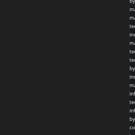
by
m
m
te
in
ma
te
te
by
in
m
in
te
in
by
co