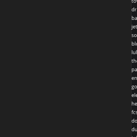
t
dr
b
je
s
bl
lu
th
pa
en
go
e
he
fc
d
d