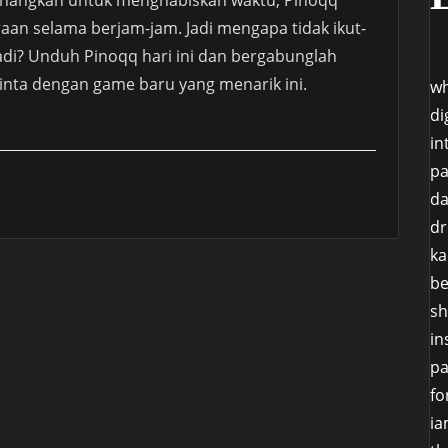
an selama berjam-jam. Jadi mengapa tidak ikut-
adi? Unduh Pinoqq hari ini dan bergabunglah
inta dengan game baru yang menarik ini.
w
di
in
pa
da
d
ka
be
sh
in
pa
fo
i