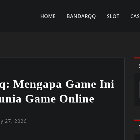
HOME
BANDARQQ
SLOT
CAS
qq: Mengapa Game Ini
unia Game Online
ry 27, 2026