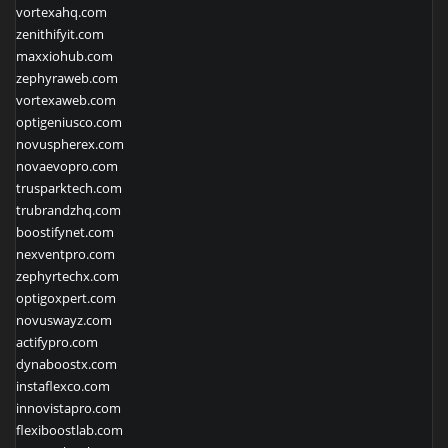
vortexahq.com
zenithifyit.com
maxxiohub.com
zephyraweb.com
vortexaweb.com
optigeniusco.com
novuspherex.com
novaevopro.com
trusparktech.com
trubrandzhq.com
boostifynet.com
nexventpro.com
zephyrtechx.com
optigoxpert.com
novuswayz.com
actifypro.com
dynaboostx.com
instaflexco.com
innovistapro.com
flexiboostlab.com