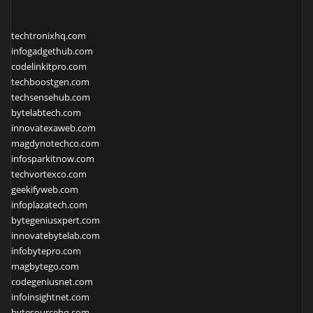
techtronixhq.com
infogadgethub.com
codelinkitpro.com
techboostgen.com
techsensehub.com
bytelabtech.com
innovatexaweb.com
magdynotechco.com
infosparkitnow.com
techvortexco.com
geekifyweb.com
infoplazatech.com
bytegeniusxpert.com
innovatebytelab.com
infobytepro.com
magbytego.com
codegeniusnet.com
infoinsightnet.com
bytesourcehq.com