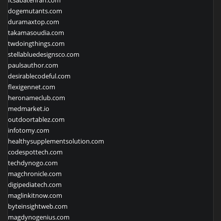
fcsabatehran.com
dogemutants.com
duramaxtop.com
takamasoudia.com
twdoingthings.com
stellabluedesignsco.com
paulsauthor.com
desirablecodeful.com
flexigennet.com
heronameclub.com
medmarket.io
outdoortablez.com
infotomy.com
healthysupplementsolution.com
codespottech.com
techdynogo.com
magchronicle.com
digipediatech.com
maglinkitnow.com
byteinsightweb.com
magdynogenius.com