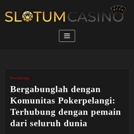
Skip
to
content
Bandarqq
Bergabunglah dengan
Komunitas Pokerpelangi:
Terhubung dengan pemain
dari seluruh dunia