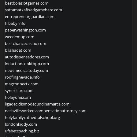
bestbolaslotgames.com
sattamatkafixedgamehere.com
entrepreneurguardian.com
hibaby.info
paperwashington.com
weedemup.com
bestchancecasino.com
bilalliaqat.com
autodispensadores.com
inductioncooktopp.com
newsmedicaltoday.com
roofingnevada.info
magconnectx.com
synexispro.com
holayomi.com
ligadeciclismodecundinamarca.com
nashvilleworkerscompensationattorney.com
holyfamilycathedralschool.org
londonkiddy.com
ufabetcoaching.biz