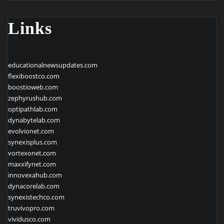
Links
educationalnewsupdates.com
flexiboostco.com
boostioweb.com
zephyrushub.com
optipathlab.com
dynabytelab.com
evolvionet.com
synexisplus.com
vortexonet.com
maxxifynet.com
innovexahub.com
dynacorelab.com
synexistechco.com
truvivopro.com
vividusco.com