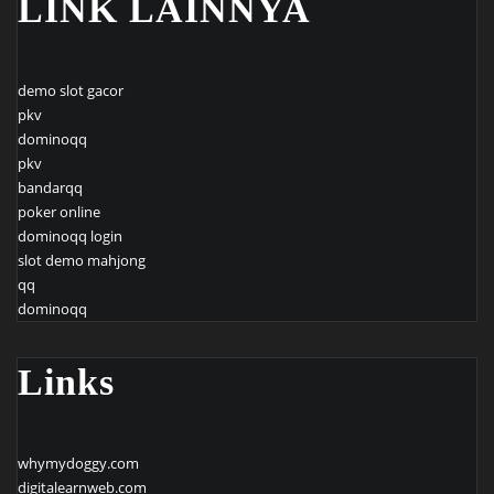
LINK LAINNYA
demo slot gacor
pkv
dominoqq
pkv
bandarqq
poker online
dominoqq login
slot demo mahjong
qq
dominoqq
Links
whymydoggy.com
digitalearnweb.com