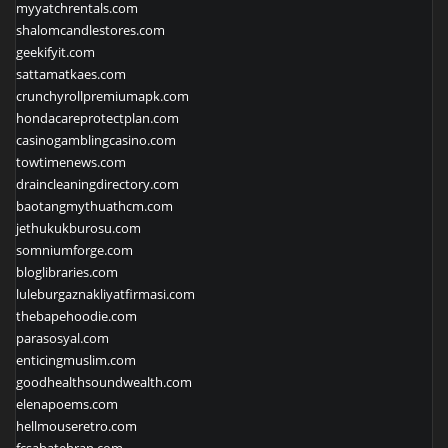
myyatchrentals.com
shalomcandlestores.com
geekifyit.com
sattamatkaes.com
crunchyrollpremiumapk.com
hondacareprotectplan.com
casinogamblingcasino.com
towtimenews.com
draincleaningdirectory.com
baotangmythuathcm.com
jethukukburosu.com
somniumforge.com
bloglibraries.com
luleburgaznakliyatfirmasi.com
thebapehoodie.com
parasosyal.com
enticingmuslim.com
goodhealthsoundwealth.com
elenapoems.com
hellmouseretro.com