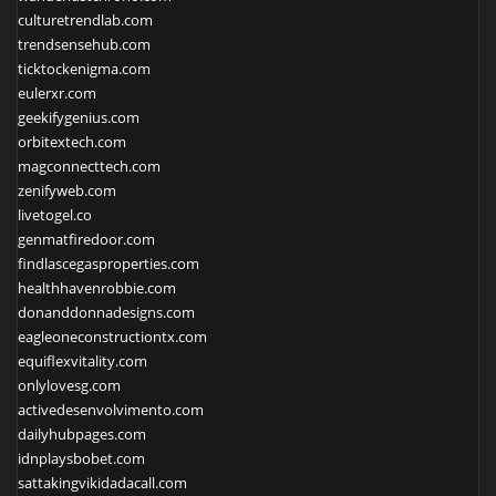
culturetrendlab.com
trendsensehub.com
ticktockenigma.com
eulerxr.com
geekifygenius.com
orbitextech.com
magconnecttech.com
zenifyweb.com
livetogel.co
genmatfiredoor.com
findlascegasproperties.com
healthhavenrobbie.com
donanddonnadesigns.com
eagleoneconstructiontx.com
equiflexvitality.com
onlylovesg.com
activedesenvolvimento.com
dailyhubpages.com
idnplaysbobet.com
sattakingvikidadacall.com