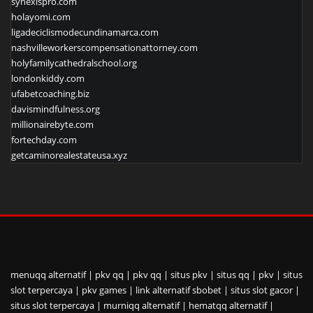
synexispro.com
holayomi.com
ligadeciclismodecundinamarca.com
nashvilleworkerscompensationattorney.com
holyfamilycathedralschool.org
londonkiddy.com
ufabetcoaching.biz
davismindfulness.org
millionairebyte.com
fortechday.com
getcaminorealestateusa.xyz
menuqq alternatif
|
pkv qq
|
pkv qq
|
situs pkv
|
situs qq
|
pkv
|
situs
slot terpercaya
|
pkv games
|
link alternatif sbobet
|
situs slot gacor
|
situs slot terpercaya
|
murniqq alternatif
|
hematqq alternatif
|