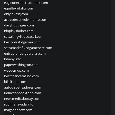
eagleoneconstructiontx.com
equiflexvitality.com
onlylovesg.com
activedesenvolvimento.com
dailyhubpages.com
idnplaysbobet.com
sattakingvikidadacall.com
bestbolaslotgames.com
sattamatkafixedgamehere.com
entrepreneurguardian.com
hibaby.info
paperwashington.com
weedemup.com
bestchancecasino.com
bilalliaqat.com
autodispensadores.com
inductioncooktopp.com
newsmedicaltoday.com
roofingnevada.info
magconnectx.com