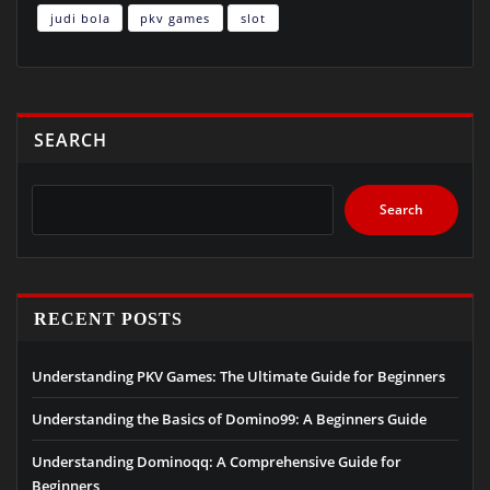
judi bola
pkv games
slot
SEARCH
Search
RECENT POSTS
Understanding PKV Games: The Ultimate Guide for Beginners
Understanding the Basics of Domino99: A Beginners Guide
Understanding Dominoqq: A Comprehensive Guide for
Beginners