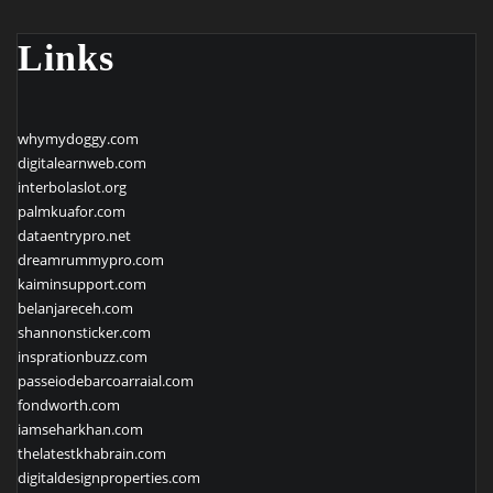
Links
whymydoggy.com
digitalearnweb.com
interbolaslot.org
palmkuafor.com
dataentrypro.net
dreamrummypro.com
kaiminsupport.com
belanjareceh.com
shannonsticker.com
insprationbuzz.com
passeiodebarcoarraial.com
fondworth.com
iamseharkhan.com
thelatestkhabrain.com
digitaldesignproperties.com