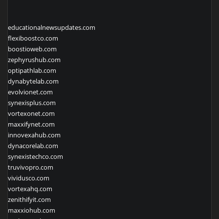
educationalnewsupdates.com
flexiboostco.com
boostioweb.com
zephyrushub.com
optipathlab.com
dynabytelab.com
evolvionet.com
synexisplus.com
vortexonet.com
maxxifynet.com
innovexahub.com
dynacorelab.com
synexistechco.com
truvivopro.com
vividusco.com
vortexahq.com
zenithifyit.com
maxxiohub.com