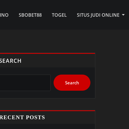
INO
SBOBET88
TOGEL
SITUS JUDI ONLINE
SEARCH
Search
RECENT POSTS