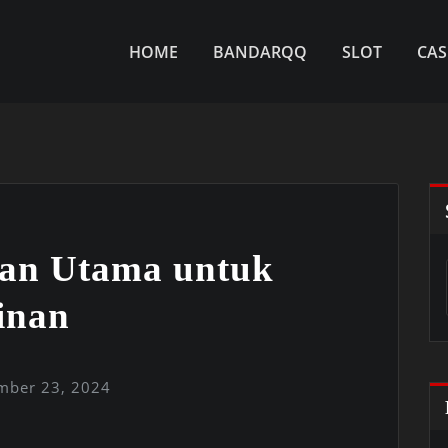
HOME
BANDARQQ
SLOT
CAS
an Utama untuk
inan
mber 23, 2024