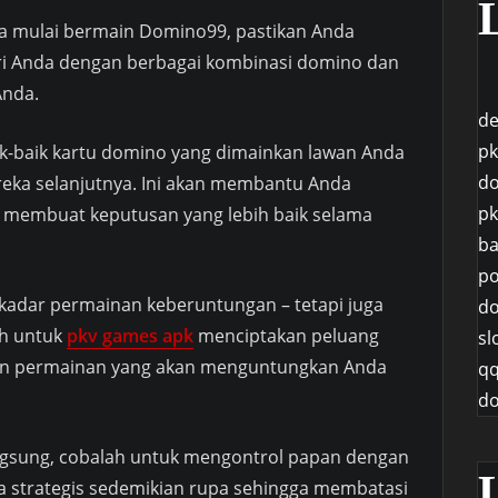
a mulai bermain Domino99, pastikan Anda
ri Anda dengan berbagai kombinasi domino dan
Anda.
de
pk
aik-baik kartu domino yang dimainkan lawan Anda
d
eka selanjutnya. Ini akan membantu Anda
pk
n membuat keputusan yang lebih baik selama
b
po
kadar permainan keberuntungan – tetapi juga
do
ah untuk
pkv games apk
menciptakan peluang
sl
kan permainan yang akan menguntungkan Anda
q
d
angsung, cobalah untuk mengontrol papan dengan
 strategis sedemikian rupa sehingga membatasi