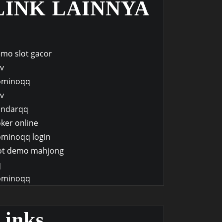
LINK LAINNYA
mo slot gacor
v
ominoqq
v
andarqq
ker online
minoqq login
ot demo mahjong
q
ominoqq
Links