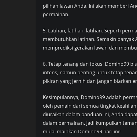
pilihan lawan Anda. Ini akan memberi A
permainan.
5. Latihan, latihan, latihan: Seperti pe
membutuhkan latihan. Semakin banyak 
memprediksi gerakan lawan dan membua
6. Tetap tenang dan fokus: Domino99 bi
intens, namun penting untuk tetap tena
pikiran yang jernih dan jangan biarkan 
Kesimpulannya, Domino99 adalah perma
oleh pemain dari semua tingkat keahlian
diuraikan dalam panduan ini, Anda dapa
dalam permainan. Jadi kumpulkan teman
mulai mainkan Domino99 hari ini!