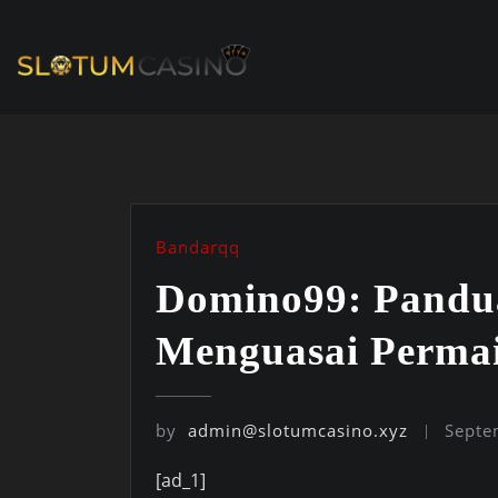
Skip
to
content
Bandarqq
Domino99: Pandu
Menguasai Perma
by
admin@slotumcasino.xyz
Septe
[ad_1]