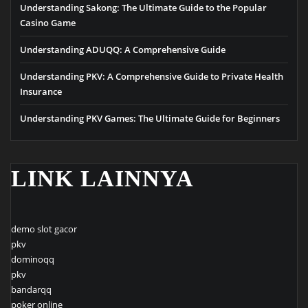
Understanding Sakong: The Ultimate Guide to the Popular
Casino Game
Understanding ADUQQ: A Comprehensive Guide
Understanding PKV: A Comprehensive Guide to Private Health
Insurance
Understanding PKV Games: The Ultimate Guide for Beginners
LINK LAINNYA
demo slot gacor
pkv
dominoqq
pkv
bandarqq
poker online