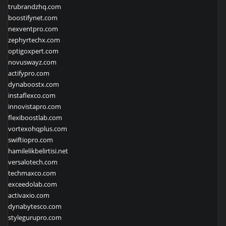
trubrandzhq.com
boostifynet.com
nexventpro.com
zephyrtechx.com
optigoxpert.com
novuswayz.com
actifypro.com
dynaboostx.com
instaflexco.com
innovistapro.com
flexiboostlab.com
vortexohqplus.com
swiftiopro.com
hamilelikbelirtisi.net
versalotech.com
techmaxco.com
exceedolab.com
activaxio.com
dynabytesco.com
stylegurupro.com