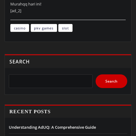
Murahqq hari ini!
[ad_2]
casino
pkv games
slot
SEARCH
Search
RECENT POSTS
Understanding AdUQ: A Comprehensive Guide