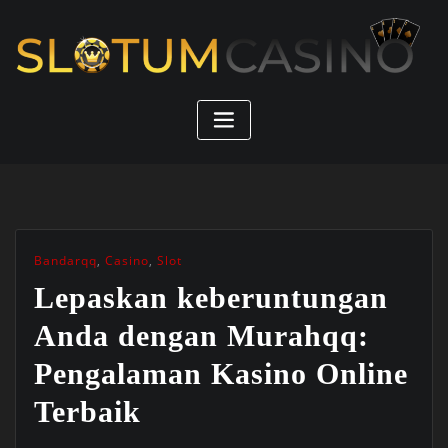
Skip
to
content
Bandarqq
,
Casino
,
Slot
Lepaskan keberuntungan
Anda dengan Murahqq:
Pengalaman Kasino Online
Terbaik