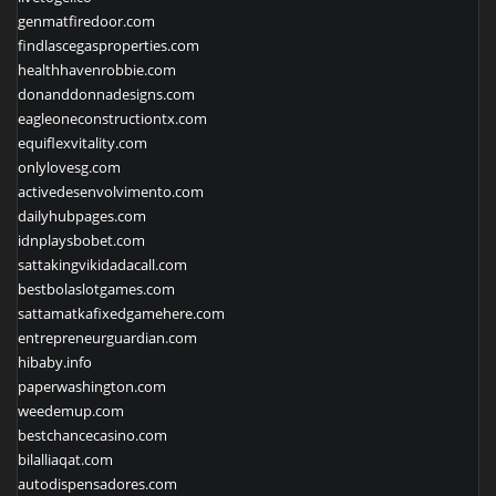
genmatfiredoor.com
findlascegasproperties.com
healthhavenrobbie.com
donanddonnadesigns.com
eagleoneconstructiontx.com
equiflexvitality.com
onlylovesg.com
activedesenvolvimento.com
dailyhubpages.com
idnplaysbobet.com
sattakingvikidadacall.com
bestbolaslotgames.com
sattamatkafixedgamehere.com
entrepreneurguardian.com
hibaby.info
paperwashington.com
weedemup.com
bestchancecasino.com
bilalliaqat.com
autodispensadores.com