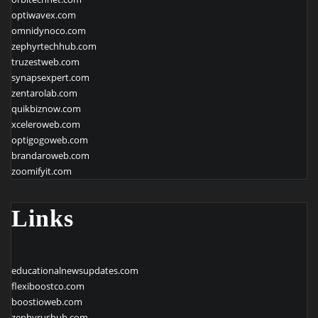
optiwavex.com
omnidynoco.com
zephyrtechhub.com
truzestweb.com
synapsexpert.com
zentarolab.com
quikbiznow.com
xceleroweb.com
optigogoweb.com
brandaroweb.com
zoomifyit.com
Links
educationalnewsupdates.com
flexiboostco.com
boostioweb.com
zephyrushub.com