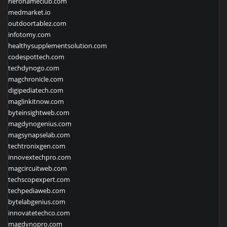
heronameclub.com
medmarket.io
outdoortablez.com
infotomy.com
healthysupplementsolution.com
codespottech.com
techdynogo.com
magchronicle.com
digipediatech.com
maglinkitnow.com
byteinsightweb.com
magdynogenius.com
magsynapselab.com
techtronixgen.com
innovextechpro.com
magcircuitweb.com
techscopexpert.com
techpediaweb.com
bytelabgenius.com
innovatetechco.com
magdynopro.com