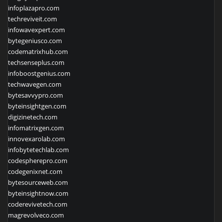
infoplazapro.com
techreviveit.com
infowavexpert.com
bytegeniusco.com
codematrixhub.com
techsenseplus.com
infoboostgenius.com
techwavegen.com
bytesavvypro.com
byteinsightgen.com
digizinetech.com
infomatrixgen.com
innovexarolab.com
infobytetechlab.com
codespherepro.com
codegenixnet.com
bytesourceweb.com
byteinsightnow.com
coderevivetech.com
magrevolveco.com