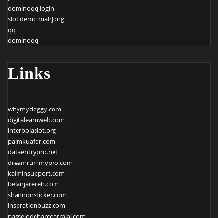
dominoqq login
slot demo mahjong
qq
dominoqq
Links
whymydoggy.com
digitalearnweb.com
interbolaslot.org
palmkuafor.com
dataentrypro.net
dreamrummypro.com
kaiminsupport.com
belanjareceh.com
shannonsticker.com
insprationbuzz.com
passeiodebarcoarraial.com