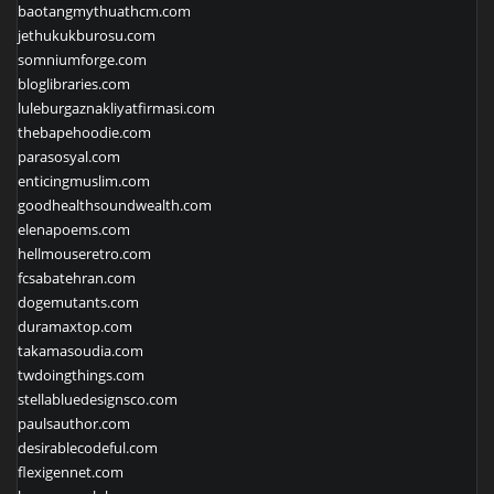
baotangmythuathcm.com
jethukukburosu.com
somniumforge.com
bloglibraries.com
luleburgaznakliyatfirmasi.com
thebapehoodie.com
parasosyal.com
enticingmuslim.com
goodhealthsoundwealth.com
elenapoems.com
hellmouseretro.com
fcsabatehran.com
dogemutants.com
duramaxtop.com
takamasoudia.com
twdoingthings.com
stellabluedesignsco.com
paulsauthor.com
desirablecodeful.com
flexigennet.com