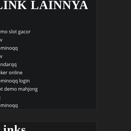
LINK LAINNYA
mo slot gacor
v
ominoqq
v
andarqq
ker online
minoqq login
ot demo mahjong
q
ominoqq
Links