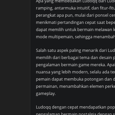
Apa yang membedakan Ludoqq dari Ludo v
ramping, antarmuka intuitif, dan fitur-fi
perangkat apa pun, mulai dari ponsel c
menikmati pertandingan cepat saat bepe
dapat memilih untuk bermain melawan
mode multipemain, sehingga menambahk
Salah satu aspek paling menarik dari L
memilih dari berbagai tema dan desai
pengalaman bermain game mereka. Apaka
nuansa yang lebih modern, selalu ada te
pemain dapat membuka potongan dan de
permainan, menambahkan elemen perk
gameplay.
Ludoqq dengan cepat mendapatkan popul
pengalaman bermain nostalgia dengan 