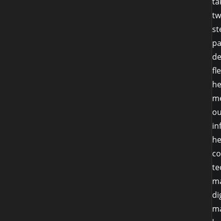
ta
tw
st
pa
de
fl
h
me
ou
in
he
co
t
ma
di
ma