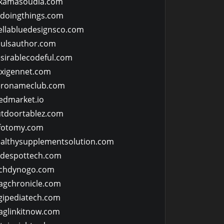
kamasoudia.com
doingthings.com
ellabluedesignsco.com
ulsauthor.com
sirablecodeful.com
exigennet.com
eronameclub.com
dmarket.io
tdoortablez.com
fotomy.com
althysupplementsolution.com
despottech.com
echdynogo.com
gchronicle.com
gipediatech.com
glinkitnow.com