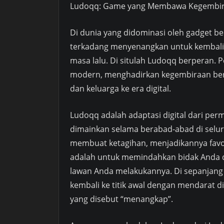
Ludoqq: Game yang Membawa Kegembiraan
Di dunia yang didominasi oleh gadget be
terkadang menyenangkan untuk kembali
masa lalu. Di situlah Ludoqq berperan. P
modern, menghadirkan kegembiraan ber
dan keluarga ke era digital.
Ludoqq adalah adaptasi digital dari perm
dimainkan selama berabad-abad di selu
membuat ketagihan, menjadikannya favori
adalah untuk memindahkan bidak Anda d
lawan Anda melakukannya. Di sepanjang
kembali ke titik awal dengan mendarat 
yang disebut “menangkap”.