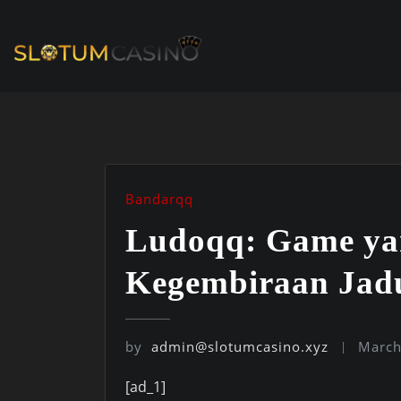
Skip
to
content
Bandarqq
Ludoqq: Game y
Kegembiraan Jadul
by
admin@slotumcasino.xyz
March
[ad_1]