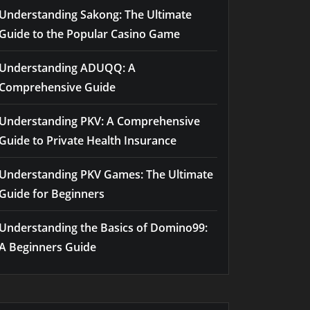
Understanding Sakong: The Ultimate
Guide to the Popular Casino Game
Understanding ADUQQ: A
Comprehensive Guide
Understanding PKV: A Comprehensive
Guide to Private Health Insurance
Understanding PKV Games: The Ultimate
Guide for Beginners
Understanding the Basics of Domino99:
A Beginners Guide