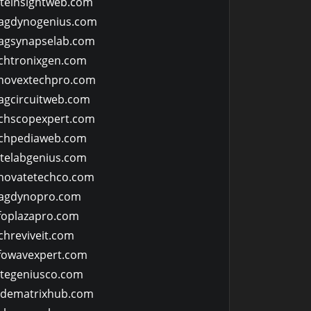
teinsightweb.com
agdynogenius.com
agsynapselab.com
chtronixgen.com
novextechpro.com
gcircuitweb.com
chscopexpert.com
chpediaweb.com
telabgenius.com
novatetechco.com
agdynopro.com
foplazapro.com
chreviveit.com
fowavexpert.com
tegeniusco.com
dematrixhub.com