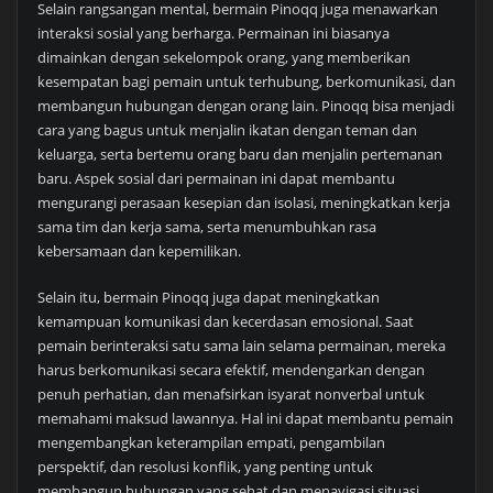
Selain rangsangan mental, bermain Pinoqq juga menawarkan
interaksi sosial yang berharga. Permainan ini biasanya
dimainkan dengan sekelompok orang, yang memberikan
kesempatan bagi pemain untuk terhubung, berkomunikasi, dan
membangun hubungan dengan orang lain. Pinoqq bisa menjadi
cara yang bagus untuk menjalin ikatan dengan teman dan
keluarga, serta bertemu orang baru dan menjalin pertemanan
baru. Aspek sosial dari permainan ini dapat membantu
mengurangi perasaan kesepian dan isolasi, meningkatkan kerja
sama tim dan kerja sama, serta menumbuhkan rasa
kebersamaan dan kepemilikan.
Selain itu, bermain Pinoqq juga dapat meningkatkan
kemampuan komunikasi dan kecerdasan emosional. Saat
pemain berinteraksi satu sama lain selama permainan, mereka
harus berkomunikasi secara efektif, mendengarkan dengan
penuh perhatian, dan menafsirkan isyarat nonverbal untuk
memahami maksud lawannya. Hal ini dapat membantu pemain
mengembangkan keterampilan empati, pengambilan
perspektif, dan resolusi konflik, yang penting untuk
membangun hubungan yang sehat dan menavigasi situasi