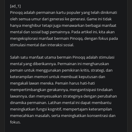
[ad_1]
Pinoqq adalah permainan kartu populer yang telah dinikmati
oleh semua umur dari generasi ke generasi. Game ini tidak
hanya menghibur tetapi juga menawarkan berbagai manfaat
mental dan sosial bagi pemainnya. Pada artikel ini, kita akan
mengeksplorasi manfaat bermain Pinoqq, dengan fokus pada
stimulasi mental dan interaksi sosial.
Salah satu manfaat utama bermain Pinoqq adalah stimulasi
mental yang diberikannya. Permainan ini mengharuskan
pemain untuk menggunakan pemikiran kritis, strategi, dan
keterampilan memori untuk membuat keputusan dan
mengakali lawan mereka. Pemain harus hati-hati
mempertimbangkan gerakannya, mengantisipasi tindakan
lawannya, dan menyesuaikan strateginya dengan perubahan
dinamika permainan. Latihan mental ini dapat membantu
meningkatkan fungsi kognitif, mempertajam keterampilan
memecahkan masalah, serta meningkatkan konsentrasi dan
fokus.