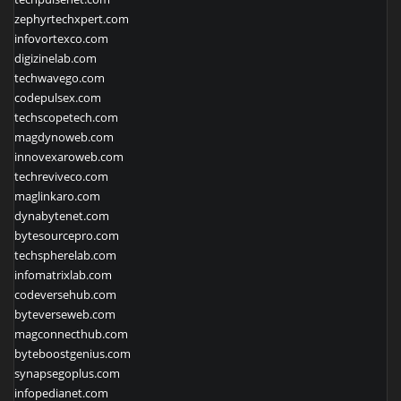
zephyrtechxpert.com
infovortexco.com
digizinelab.com
techwavego.com
codepulsex.com
techscopetech.com
magdynoweb.com
innovexaroweb.com
techreviveco.com
maglinkaro.com
dynabytenet.com
bytesourcepro.com
techspherelab.com
infomatrixlab.com
codeversehub.com
byteverseweb.com
magconnecthub.com
byteboostgenius.com
synapsegoplus.com
infopedianet.com