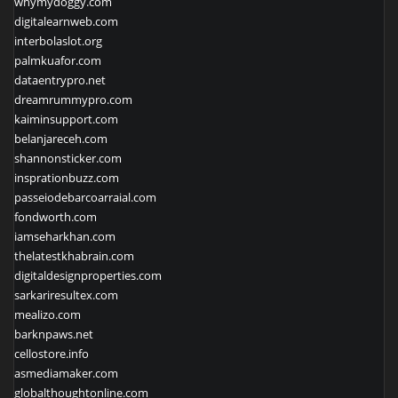
whymydoggy.com
digitalearnweb.com
interbolaslot.org
palmkuafor.com
dataentrypro.net
dreamrummypro.com
kaiminsupport.com
belanjareceh.com
shannonsticker.com
insprationbuzz.com
passeiodebarcoarraial.com
fondworth.com
iamseharkhan.com
thelatestkhabrain.com
digitaldesignproperties.com
sarkariresultex.com
mealizo.com
barknpaws.net
cellostore.info
asmediamaker.com
globalthoughtonline.com