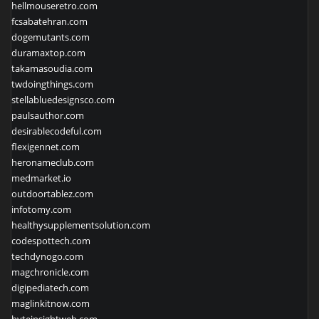
hellmouseretro.com
fcsabatehran.com
dogemutants.com
duramaxtop.com
takamasoudia.com
twdoingthings.com
stellabluedesignsco.com
paulsauthor.com
desirablecodeful.com
flexigennet.com
heronameclub.com
medmarket.io
outdoortablez.com
infotomy.com
healthysupplementsolution.com
codespottech.com
techdynogo.com
magchronicle.com
digipediatech.com
maglinkitnow.com