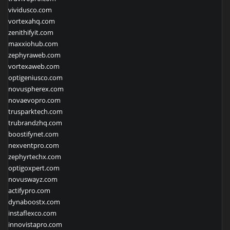
vividusco.com
vortexahq.com
zenithifyit.com
maxxiohub.com
zephyraweb.com
vortexaweb.com
optigeniusco.com
novuspherex.com
novaevopro.com
trusparktech.com
trubrandzhq.com
boostifynet.com
nexventpro.com
zephyrtechx.com
optigoxpert.com
novuswayz.com
actifypro.com
dynaboostx.com
instaflexco.com
innovistapro.com