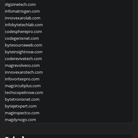
digizinetech.com
infomatrixgen.com
innovexarolab.com
infobytetechlab.com
codespherepro.com
codegenixnet.com
bytesourceweb.com
byteinsightnow.com
coderevivetech.com
magrevolveco.com
innovexarotech.com
infovortexpro.com
magcircuitplus.com
techscopeitnow.com
bytetronixnet.com
bytejetxpert.com
maginspectco.com
magdynogo.com