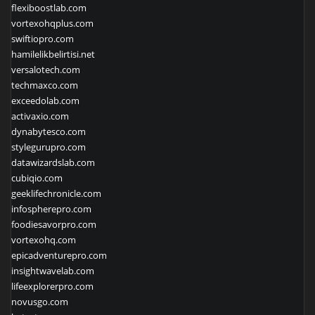
flexiboostlab.com
vortexohqplus.com
swiftiopro.com
hamilelikbelirtisi.net
versalotech.com
techmaxco.com
exceedolab.com
activaxio.com
dynabytesco.com
stylegurupro.com
datawizardslab.com
cubiqio.com
geeklifechronicle.com
infospherepro.com
foodiesavorpro.com
vortexohq.com
epicadventurepro.com
insightwavelab.com
lifeexplorerpro.com
novusgo.com