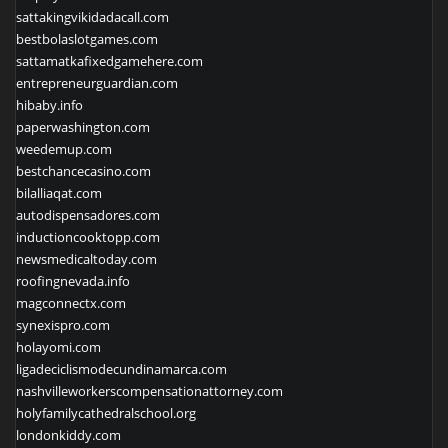
sattakingvikidadacall.com
bestbolaslotgames.com
sattamatkafixedgamehere.com
entrepreneurguardian.com
hibaby.info
paperwashington.com
weedemup.com
bestchancecasino.com
bilalliaqat.com
autodispensadores.com
inductioncooktopp.com
newsmedicaltoday.com
roofingnevada.info
magconnectx.com
synexispro.com
holayomi.com
ligadeciclismodecundinamarca.com
nashvilleworkerscompensationattorney.com
holyfamilycathedralschool.org
londonkiddy.com