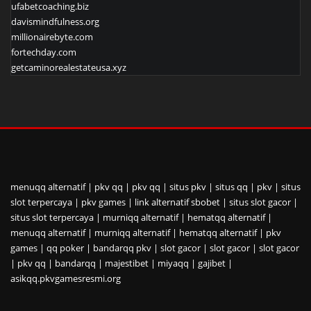
ufabetcoaching.biz
davismindfulness.org
millionairebyte.com
fortechday.com
getcaminorealestateusa.xyz
menuqq alternatif
|
pkv qq
|
pkv qq
|
situs pkv
|
situs qq
|
pkv
|
situs
slot terpercaya
|
pkv games
|
link alternatif sbobet
|
situs slot gacor
|
situs slot terpercaya
|
murniqq alternatif
|
hematqq alternatif
|
menuqq alternatif
|
murniqq alternatif
|
hematqq alternatif
|
pkv
games
|
qq poker
|
bandarqq pkv
|
slot gacor
|
slot gacor
|
slot gacor
|
pkv qq
|
bandarqq
|
majestibet
|
miyaqq
|
gajibet
|
asikqq.pkvgamesresmi.org