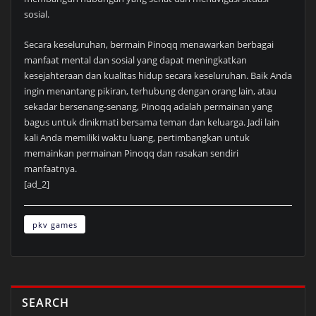
sosial.
Secara keseluruhan, bermain Pinoqq menawarkan berbagai
manfaat mental dan sosial yang dapat meningkatkan
kesejahteraan dan kualitas hidup secara keseluruhan. Baik Anda
ingin menantang pikiran, terhubung dengan orang lain, atau
sekadar bersenang-senang, Pinoqq adalah permainan yang
bagus untuk dinikmati bersama teman dan keluarga. Jadi lain
kali Anda memiliki waktu luang, pertimbangkan untuk
memainkan permainan Pinoqq dan rasakan sendiri
manfaatnya.
[ad_2]
pkv games
SEARCH