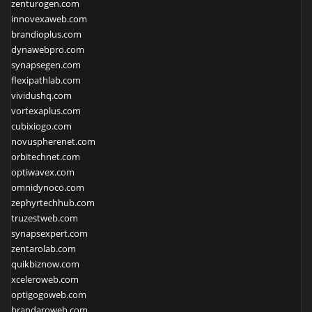
zenturogen.com
innovexaweb.com
brandioplus.com
dynawebpro.com
synapsegen.com
flexipathlab.com
vividushq.com
vortexaplus.com
cubixiogo.com
novuspherenet.com
orbitechnet.com
optiwavex.com
omnidynoco.com
zephyrtechhub.com
truzestweb.com
synapsexpert.com
zentarolab.com
quikbiznow.com
xceleroweb.com
optigogoweb.com
brandaroweb.com