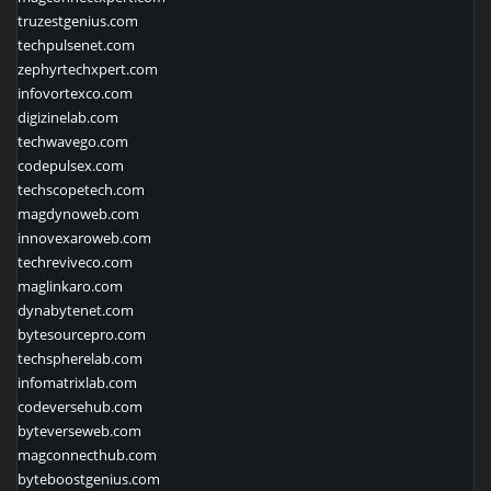
truzestgenius.com
techpulsenet.com
zephyrtechxpert.com
infovortexco.com
digizinelab.com
techwavego.com
codepulsex.com
techscopetech.com
magdynoweb.com
innovexaroweb.com
techreviveco.com
maglinkaro.com
dynabytenet.com
bytesourcepro.com
techspherelab.com
infomatrixlab.com
codeversehub.com
byteverseweb.com
magconnecthub.com
byteboostgenius.com