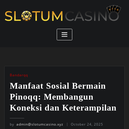
Skip
to
content
Bandarqq
Manfaat Sosial Bermain
Pinoqq: Membangun
Koneksi dan Keterampilan
by
admin@slotumcasino.xyz
October 24, 2025