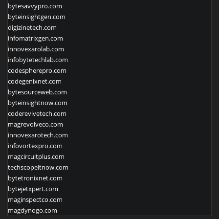
bytesavvypro.com
byteinsightgen.com
digizinetech.com
infomatrixgen.com
innovexarolab.com
infobytetechlab.com
codespherepro.com
codegenixnet.com
bytesourceweb.com
byteinsightnow.com
coderevivetech.com
magrevolveco.com
innovexarotech.com
infovortexpro.com
magcircuitplus.com
techscopeitnow.com
bytetronixnet.com
bytejetxpert.com
maginspectco.com
magdynogo.com