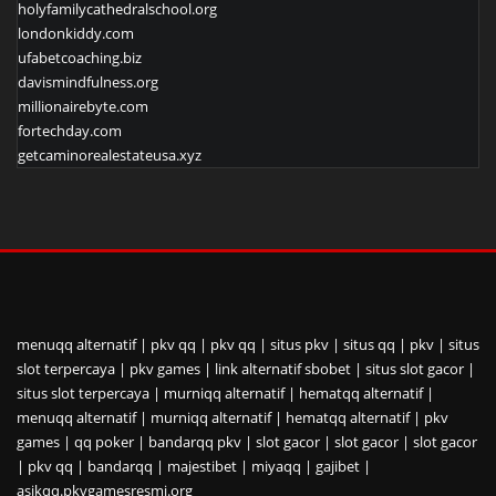
holyfamilycathedralschool.org
londonkiddy.com
ufabetcoaching.biz
davismindfulness.org
millionairebyte.com
fortechday.com
getcaminorealestateusa.xyz
menuqq alternatif
|
pkv qq
|
pkv qq
|
situs pkv
|
situs qq
|
pkv
|
situs
slot terpercaya
|
pkv games
|
link alternatif sbobet
|
situs slot gacor
|
situs slot terpercaya
|
murniqq alternatif
|
hematqq alternatif
|
menuqq alternatif
|
murniqq alternatif
|
hematqq alternatif
|
pkv
games
|
qq poker
|
bandarqq pkv
|
slot gacor
|
slot gacor
|
slot gacor
|
pkv qq
|
bandarqq
|
majestibet
|
miyaqq
|
gajibet
|
asikqq.pkvgamesresmi.org