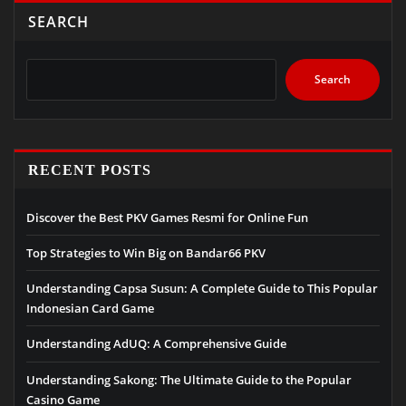
SEARCH
Search
RECENT POSTS
Discover the Best PKV Games Resmi for Online Fun
Top Strategies to Win Big on Bandar66 PKV
Understanding Capsa Susun: A Complete Guide to This Popular
Indonesian Card Game
Understanding AdUQ: A Comprehensive Guide
Understanding Sakong: The Ultimate Guide to the Popular
Casino Game