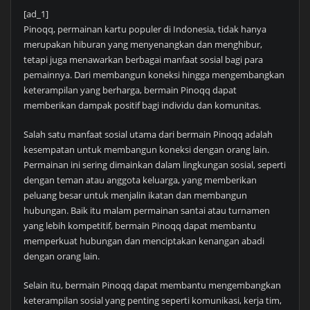
[ad_1]
Pinoqq, permainan kartu populer di Indonesia, tidak hanya
merupakan hiburan yang menyenangkan dan menghibur,
tetapi juga menawarkan berbagai manfaat sosial bagi para
pemainnya. Dari membangun koneksi hingga mengembangkan
keterampilan yang berharga, bermain Pinoqq dapat
memberikan dampak positif bagi individu dan komunitas.
Salah satu manfaat sosial utama dari bermain Pinoqq adalah
kesempatan untuk membangun koneksi dengan orang lain.
Permainan ini sering dimainkan dalam lingkungan sosial, seperti
dengan teman atau anggota keluarga, yang memberikan
peluang besar untuk menjalin ikatan dan membangun
hubungan. Baik itu malam permainan santai atau turnamen
yang lebih kompetitif, bermain Pinoqq dapat membantu
memperkuat hubungan dan menciptakan kenangan abadi
dengan orang lain.
Selain itu, bermain Pinoqq dapat membantu mengembangkan
keterampilan sosial yang penting seperti komunikasi, kerja tim,