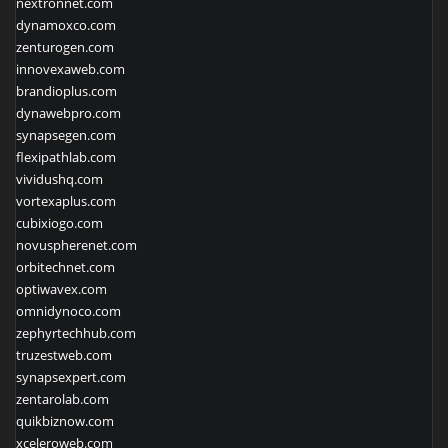
nextronnet.com
dynamoxco.com
zenturogen.com
innovexaweb.com
brandioplus.com
dynawebpro.com
synapsegen.com
flexipathlab.com
vividushq.com
vortexaplus.com
cubixiogo.com
novuspherenet.com
orbitechnet.com
optiwavex.com
omnidynoco.com
zephyrtechhub.com
truzestweb.com
synapsexpert.com
zentarolab.com
quikbiznow.com
xceleroweb.com