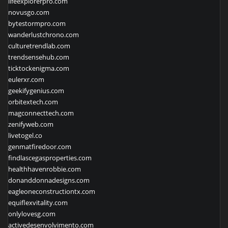
lifeexplorerpro.com
novusgo.com
bytestormpro.com
wanderlustchrono.com
culturetrendlab.com
trendsensehub.com
ticktockenigma.com
eulerxr.com
geekifygenius.com
orbitextech.com
magconnecttech.com
zenifyweb.com
livetogel.co
genmatfiredoor.com
findlascegasproperties.com
healthhavenrobbie.com
donanddonnadesigns.com
eagleoneconstructiontx.com
equiflexvitality.com
onlylovesg.com
activedesenvolvimento.com