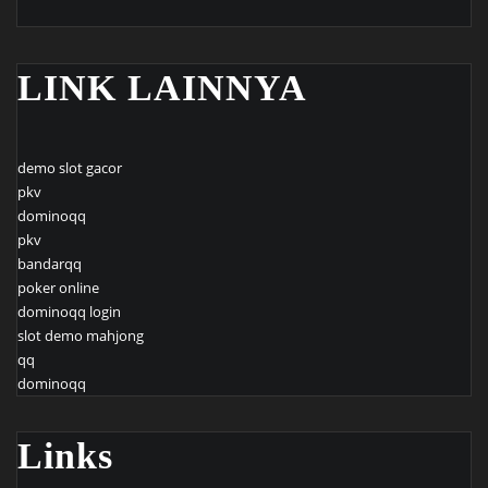
LINK LAINNYA
demo slot gacor
pkv
dominoqq
pkv
bandarqq
poker online
dominoqq login
slot demo mahjong
qq
dominoqq
Links