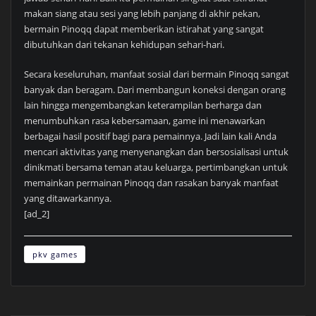
makan siang atau sesi yang lebih panjang di akhir pekan,
bermain Pinoqq dapat memberikan istirahat yang sangat
dibutuhkan dari tekanan kehidupan sehari-hari.
Secara keseluruhan, manfaat sosial dari bermain Pinoqq sangat
banyak dan beragam. Dari membangun koneksi dengan orang
lain hingga mengembangkan keterampilan berharga dan
menumbuhkan rasa kebersamaan, game ini menawarkan
berbagai hasil positif bagi para pemainnya. Jadi lain kali Anda
mencari aktivitas yang menyenangkan dan bersosialisasi untuk
dinikmati bersama teman atau keluarga, pertimbangkan untuk
memainkan permainan Pinoqq dan rasakan banyak manfaat
yang ditawarkannya.
[ad_2]
pkv games