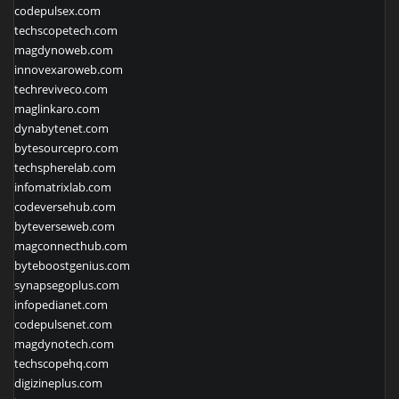
codepulsex.com
techscopetech.com
magdynoweb.com
innovexaroweb.com
techreviveco.com
maglinkaro.com
dynabytenet.com
bytesourcepro.com
techspherelab.com
infomatrixlab.com
codeversehub.com
byteverseweb.com
magconnecthub.com
byteboostgenius.com
synapsegoplus.com
infopedianet.com
codepulsenet.com
magdynotech.com
techscopehq.com
digizineplus.com