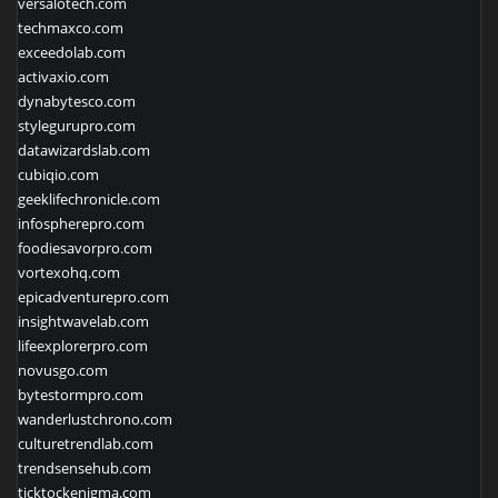
versalotech.com
techmaxco.com
exceedolab.com
activaxio.com
dynabytesco.com
stylegurupro.com
datawizardslab.com
cubiqio.com
geeklifechronicle.com
infospherepro.com
foodiesavorpro.com
vortexohq.com
epicadventurepro.com
insightwavelab.com
lifeexplorerpro.com
novusgo.com
bytestormpro.com
wanderlustchrono.com
culturetrendlab.com
trendsensehub.com
ticktockenigma.com