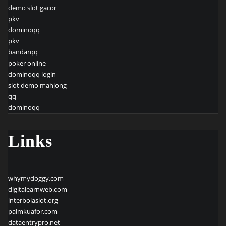
demo slot gacor
pkv
dominoqq
pkv
bandarqq
poker online
dominoqq login
slot demo mahjong
qq
dominoqq
Links
whymydoggy.com
digitalearnweb.com
interbolaslot.org
palmkuafor.com
dataentrypro.net