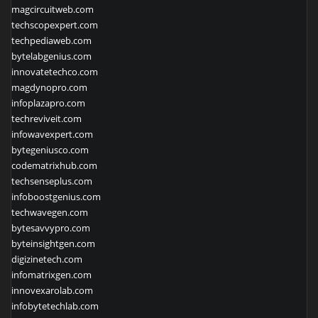
magcircuitweb.com
techscopexpert.com
techpediaweb.com
bytelabgenius.com
innovatetechco.com
magdynopro.com
infoplazapro.com
techreviveit.com
infowavexpert.com
bytegeniusco.com
codematrixhub.com
techsenseplus.com
infoboostgenius.com
techwavegen.com
bytesavvypro.com
byteinsightgen.com
digizinetech.com
infomatrixgen.com
innovexarolab.com
infobytetechlab.com