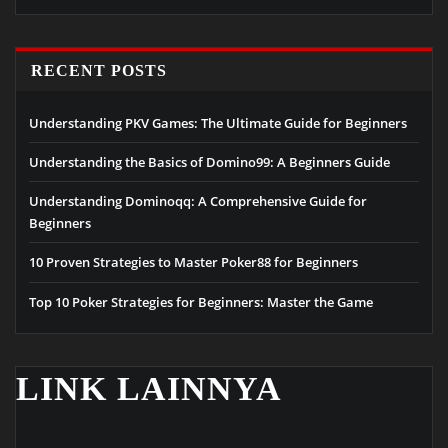
RECENT POSTS
Understanding PKV Games: The Ultimate Guide for Beginners
Understanding the Basics of Domino99: A Beginners Guide
Understanding Dominoqq: A Comprehensive Guide for
Beginners
10 Proven Strategies to Master Poker88 for Beginners
Top 10 Poker Strategies for Beginners: Master the Game
LINK LAINNYA