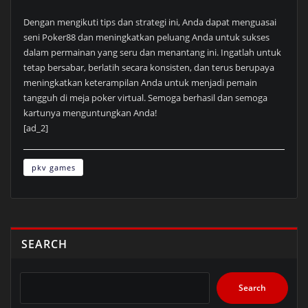
Dengan mengikuti tips dan strategi ini, Anda dapat menguasai
seni Poker88 dan meningkatkan peluang Anda untuk sukses
dalam permainan yang seru dan menantang ini. Ingatlah untuk
tetap bersabar, berlatih secara konsisten, dan terus berupaya
meningkatkan keterampilan Anda untuk menjadi pemain
tangguh di meja poker virtual. Semoga berhasil dan semoga
kartunya menguntungkan Anda!
[ad_2]
pkv games
SEARCH
Search