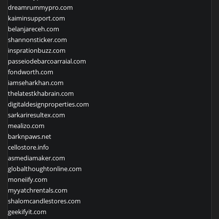
dreamrummypro.com
kaiminsupport.com
belanjareceh.com
shannonsticker.com
insprationbuzz.com
passeiodebarcoarraial.com
fondworth.com
iamseharkhan.com
thelatestkhabrain.com
digitaldesignproperties.com
sarkariresultex.com
mealizo.com
barknpaws.net
cellostore.info
asmediamaker.com
globalthoughtonline.com
moneiify.com
myyatchrentals.com
shalomcandlestores.com
geekifyit.com