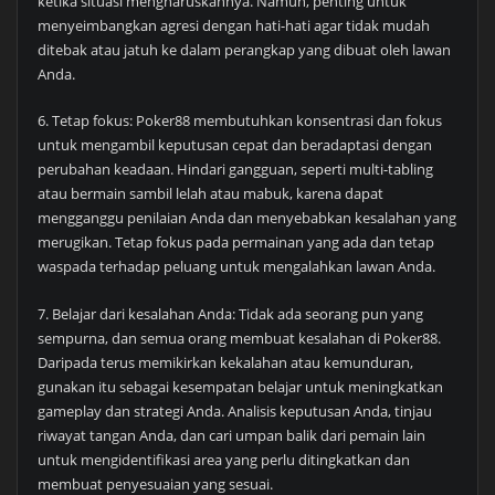
ketika situasi mengharuskannya. Namun, penting untuk
menyeimbangkan agresi dengan hati-hati agar tidak mudah
ditebak atau jatuh ke dalam perangkap yang dibuat oleh lawan
Anda.
6. Tetap fokus: Poker88 membutuhkan konsentrasi dan fokus
untuk mengambil keputusan cepat dan beradaptasi dengan
perubahan keadaan. Hindari gangguan, seperti multi-tabling
atau bermain sambil lelah atau mabuk, karena dapat
mengganggu penilaian Anda dan menyebabkan kesalahan yang
merugikan. Tetap fokus pada permainan yang ada dan tetap
waspada terhadap peluang untuk mengalahkan lawan Anda.
7. Belajar dari kesalahan Anda: Tidak ada seorang pun yang
sempurna, dan semua orang membuat kesalahan di Poker88.
Daripada terus memikirkan kekalahan atau kemunduran,
gunakan itu sebagai kesempatan belajar untuk meningkatkan
gameplay dan strategi Anda. Analisis keputusan Anda, tinjau
riwayat tangan Anda, dan cari umpan balik dari pemain lain
untuk mengidentifikasi area yang perlu ditingkatkan dan
membuat penyesuaian yang sesuai.