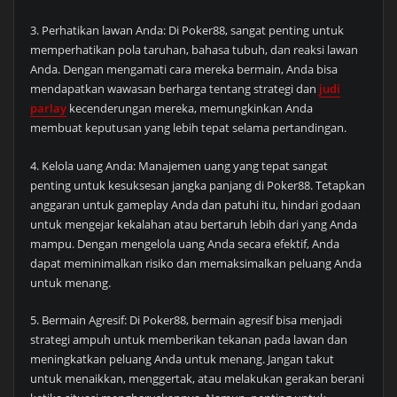
3. Perhatikan lawan Anda: Di Poker88, sangat penting untuk
memperhatikan pola taruhan, bahasa tubuh, dan reaksi lawan
Anda. Dengan mengamati cara mereka bermain, Anda bisa
mendapatkan wawasan berharga tentang strategi dan
judi
parlay
kecenderungan mereka, memungkinkan Anda
membuat keputusan yang lebih tepat selama pertandingan.
4. Kelola uang Anda: Manajemen uang yang tepat sangat
penting untuk kesuksesan jangka panjang di Poker88. Tetapkan
anggaran untuk gameplay Anda dan patuhi itu, hindari godaan
untuk mengejar kekalahan atau bertaruh lebih dari yang Anda
mampu. Dengan mengelola uang Anda secara efektif, Anda
dapat meminimalkan risiko dan memaksimalkan peluang Anda
untuk menang.
5. Bermain Agresif: Di Poker88, bermain agresif bisa menjadi
strategi ampuh untuk memberikan tekanan pada lawan dan
meningkatkan peluang Anda untuk menang. Jangan takut
untuk menaikkan, menggertak, atau melakukan gerakan berani