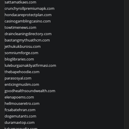
sattamatkaes.com
crunchyrollpremiumapk.com
hondacareprotectplan.com
casinogamblingcasino.com
towtimenews.com
draincleaningdirectory.com
baotangmythuathcm.com
jethukukburosu.com
somniumforge.com
bloglibraries.com
luleburgaznakliyatfirmasi.com
thebapehoodie.com
parasosyal.com
enticingmuslim.com
goodhealthsoundwealth.com
elenapoems.com
hellmouseretro.com
fcsabatehran.com
dogemutants.com
duramaxtop.com
takamasoudia.com