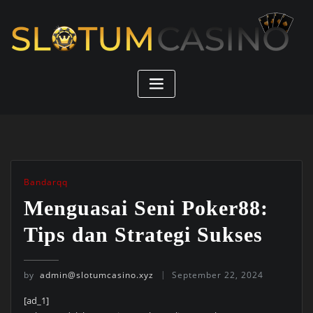
Skip
to
content
Bandarqq
Menguasai Seni Poker88:
Tips dan Strategi Sukses
by
admin@slotumcasino.xyz
September 22, 2024
[ad_1]