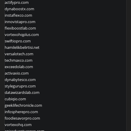
actifypro.com
dynaboostx.com
instaflexco.com
innovistapro.com
flexiboostlab.com
vortexohqplus.com
swiftiopro.com
hamilelikbelirtisi.net
versalotech.com
techmaxco.com
exceedolab.com
activaxio.com
dynabytesco.com
stylegurupro.com
datawizardslab.com
cubiqio.com
geeklifechronicle.com
infospherepro.com
foodiesavorpro.com
vortexohq.com