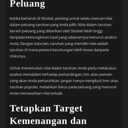
Peluang
Ketika bertaruh di Sbobet, penting untuk selalu mencari nilai
dalam peluang taruhan yang Anda pilih. Nilai dalam taruhan
berarti peluang yang diberikan oleh Sbobet lebih tinggi
daripada kemungkinan hasil yang sebenarnya menurut analisis
Anda. Dengan kata lain, taruhan yang memiliki nilai adalah
taruhan di mana potensi keuntungan lebih besar daripada
risikonya.
Untuk menemukan nilai dalam taruhan, Anda perlu melakukan
analisis mendalam terhadap pertandingan, tim, atau pemain
yang akan Anda pertaruhkan. Jangan hanya mengikuti tren atau
taruhan populer, melainkan fokus pada peluang yang menurut
Anda menawarkan nilai terbaik.
Tetapkan Target
Kemenangan dan