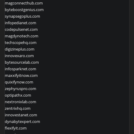
magconnecthub.com
byteboostgenius.com
synapsegoplus.com
infopedianet.com
codepulsenet.com
magdynotech.com
techscopehq.com
digizineplus.com
innovexaro.com
bytesourcelab.com
infosparknet.com
maxxifyitnow.com
quixifynow.com
zephyruspro.com
optipathx.com
nextronixlab.com
zentrixhq.com
innovestanet.com
dynabytexpert.com
flexifyit.com