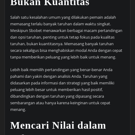
Bukan Kuantitas
Salah satu kesalahan umum yang dilakukan pemain adalah
memasang terlalu banyak taruhan dalam waktu singkat.
Meskipun Sbobet menawarkan berbagai macam pertandingan
dan opsi taruhan, penting untuk tetap fokus pada kualitas
taruhan, bukan kuantitasnya. Memasang banyak taruhan
secara sekaligus bisa menghabiskan modal Anda dengan cepat
tanpa memberikan peluang yang lebih baik untuk menang.
Lebih baik memilih pertandingan yang benar-benar Anda
pahami dan yakin dengan analisis Anda. Taruhan yang
didasarkan pada informasi dan strategi yang baik memiliki
peluang lebih besar untuk memberikan hasil positif,
dibandingkan dengan taruhan yang dipasang secara
sembarangan atau hanya karena keinginan untuk cepat
menang.
Mencari Nilai dalam