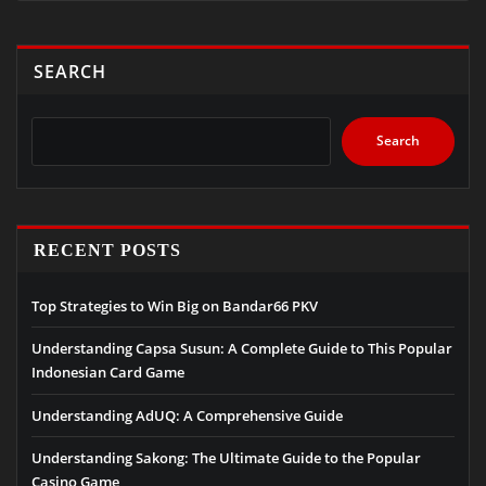
SEARCH
Search
RECENT POSTS
Top Strategies to Win Big on Bandar66 PKV
Understanding Capsa Susun: A Complete Guide to This Popular
Indonesian Card Game
Understanding AdUQ: A Comprehensive Guide
Understanding Sakong: The Ultimate Guide to the Popular
Casino Game