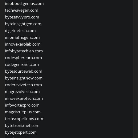
infoboostgenius.com
techwavegen.com
bytesavvypro.com
byteinsightgen.com
digizinetech.com
infomatrixgen.com
innovexarolab.com
infobytetechlab.com
codespherepro.com
codegenixnet.com
bytesourceweb.com
byteinsightnow.com
coderevivetech.com
magrevolveco.com
innovexarotech.com
infovortexpro.com
magcircuitplus.com
techscopeitnow.com
bytetronixnet.com
bytejetxpert.com