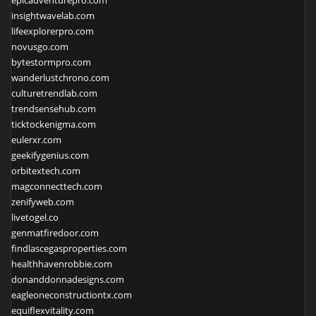
epicadventurepro.com
insightwavelab.com
lifeexplorerpro.com
novusgo.com
bytestormpro.com
wanderlustchrono.com
culturetrendlab.com
trendsensehub.com
ticktockenigma.com
eulerxr.com
geekifygenius.com
orbitextech.com
magconnecttech.com
zenifyweb.com
livetogel.co
genmatfiredoor.com
findlascegasproperties.com
healthhavenrobbie.com
donanddonnadesigns.com
eagleoneconstructiontx.com
equiflexvitality.com