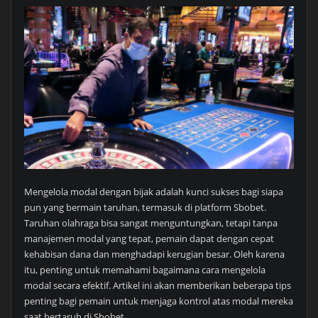
Mengelola modal dengan bijak adalah kunci sukses bagi siapa
pun yang bermain taruhan, termasuk di platform Sbobet.
Taruhan olahraga bisa sangat menguntungkan, tetapi tanpa
manajemen modal yang tepat, pemain dapat dengan cepat
kehabisan dana dan menghadapi kerugian besar. Oleh karena
itu, penting untuk memahami bagaimana cara mengelola
modal secara efektif. Artikel ini akan memberikan beberapa tips
penting bagi pemain untuk menjaga kontrol atas modal mereka
saat bertaruh di Sbobet.