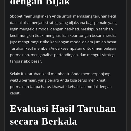
dengan Bijak
Sbobet memungkinkan Anda untuk memasang taruhan kecil,
dan ini bisa menjadi strategi yang bijaksana bagi pemain yang
ingin mengelola modal dengan hati-hati. Meskipun taruhan
kecil mungkin tidak menghasilkan keuntungan besar, mereka
juga mengurangi risiko kehilangan modal dalam jumlah besar.
Taruhan kecil memberi Anda kesempatan untuk mempelajari
permainan, menganalisis pertandingan, dan menguji strategi
tanpa risiko besar.
Selain itu, taruhan kecil membantu Anda memperpanjang
waktu bermain, yang berarti Anda bisa terus menikmati
permainan tanpa harus khawatir kehabisan modal dengan
cepat.
Evaluasi Hasil Taruhan
secara Berkala