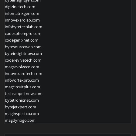
digizinetech.com
infomatrixgen.com
innovexarolab.com
infobytetechlab.com
codespherepro.com
codegenixnet.com
bytesourceweb.com
byteinsightnow.com
coderevivetech.com
magrevolveco.com
innovexarotech.com
infovortexpro.com
magcircuitplus.com
techscopeitnow.com
bytetronixnet.com
bytejetxpert.com
maginspectco.com
magdynogo.com