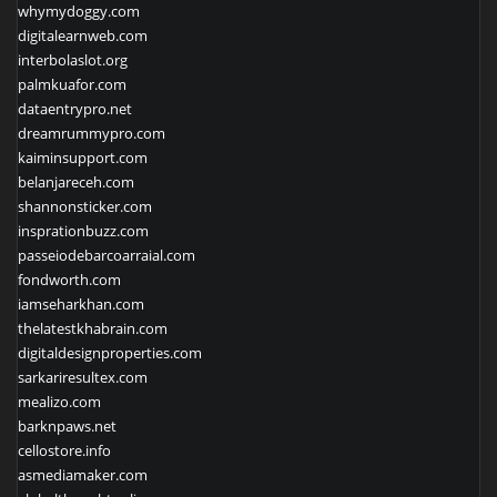
whymydoggy.com
digitalearnweb.com
interbolaslot.org
palmkuafor.com
dataentrypro.net
dreamrummypro.com
kaiminsupport.com
belanjareceh.com
shannonsticker.com
insprationbuzz.com
passeiodebarcoarraial.com
fondworth.com
iamseharkhan.com
thelatestkhabrain.com
digitaldesignproperties.com
sarkariresultex.com
mealizo.com
barknpaws.net
cellostore.info
asmediamaker.com