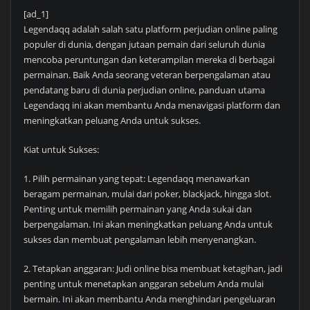
[ad_1]
Legendaqq adalah salah satu platform perjudian online paling
populer di dunia, dengan jutaan pemain dari seluruh dunia
mencoba peruntungan dan keterampilan mereka di berbagai
permainan. Baik Anda seorang veteran berpengalaman atau
pendatang baru di dunia perjudian online, panduan utama
Legendaqq ini akan membantu Anda menavigasi platform dan
meningkatkan peluang Anda untuk sukses.
Kiat untuk Sukses:
1. Pilih permainan yang tepat: Legendaqq menawarkan
beragam permainan, mulai dari poker, blackjack, hingga slot.
Penting untuk memilih permainan yang Anda sukai dan
berpengalaman. Ini akan meningkatkan peluang Anda untuk
sukses dan membuat pengalaman lebih menyenangkan.
2. Tetapkan anggaran: Judi online bisa membuat ketagihan, jadi
penting untuk menetapkan anggaran sebelum Anda mulai
bermain. Ini akan membantu Anda menghindari pengeluaran