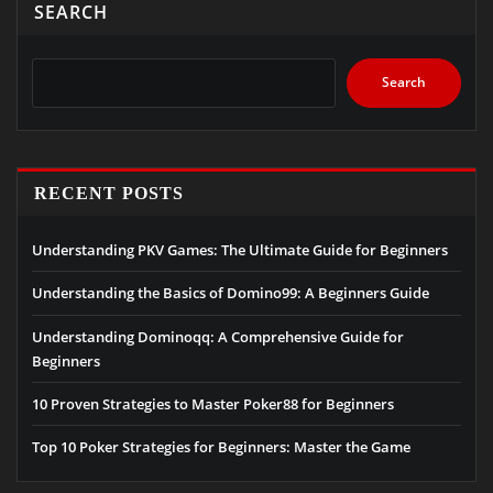
SEARCH
Search
RECENT POSTS
Understanding PKV Games: The Ultimate Guide for Beginners
Understanding the Basics of Domino99: A Beginners Guide
Understanding Dominoqq: A Comprehensive Guide for
Beginners
10 Proven Strategies to Master Poker88 for Beginners
Top 10 Poker Strategies for Beginners: Master the Game