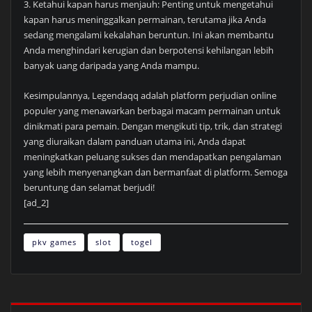
3. Ketahui kapan harus menjauh: Penting untuk mengetahui
kapan harus meninggalkan permainan, terutama jika Anda
sedang mengalami kekalahan beruntun. Ini akan membantu
Anda menghindari kerugian dan berpotensi kehilangan lebih
banyak uang daripada yang Anda mampu.
Kesimpulannya, Legendaqq adalah platform perjudian online
populer yang menawarkan berbagai macam permainan untuk
dinikmati para pemain. Dengan mengikuti tip, trik, dan strategi
yang diuraikan dalam panduan utama ini, Anda dapat
meningkatkan peluang sukses dan mendapatkan pengalaman
yang lebih menyenangkan dan bermanfaat di platform. Semoga
beruntung dan selamat berjudi!
[ad_2]
pkv games
slot
togel