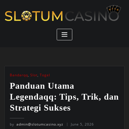
Skip
to
content
Bandarqq
,
Slot
,
Togel
Panduan Utama
Legendaqq: Tips, Trik, dan
Strategi Sukses
by
admin@slotumcasino.xyz
June 5, 2026