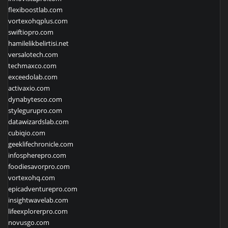
flexiboostlab.com
vortexohqplus.com
swiftiopro.com
hamilelikbelirtisi.net
versalotech.com
techmaxco.com
exceedolab.com
activaxio.com
dynabytesco.com
stylegurupro.com
datawizardslab.com
cubiqio.com
geeklifechronicle.com
infospherepro.com
foodiesavorpro.com
vortexohq.com
epicadventurepro.com
insightwavelab.com
lifeexplorerpro.com
novusgo.com