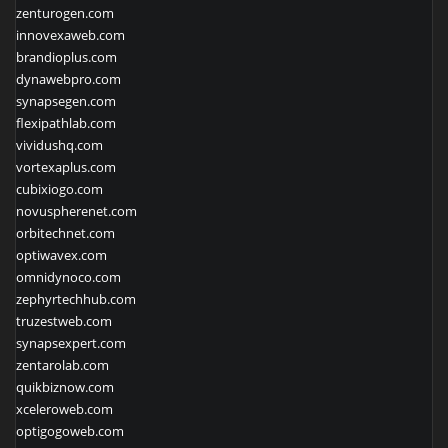
zenturogen.com
innovexaweb.com
brandioplus.com
dynawebpro.com
synapsegen.com
flexipathlab.com
vividushq.com
vortexaplus.com
cubixiogo.com
novuspherenet.com
orbitechnet.com
optiwavex.com
omnidynoco.com
zephyrtechhub.com
truzestweb.com
synapsexpert.com
zentarolab.com
quikbiznow.com
xceleroweb.com
optigogoweb.com