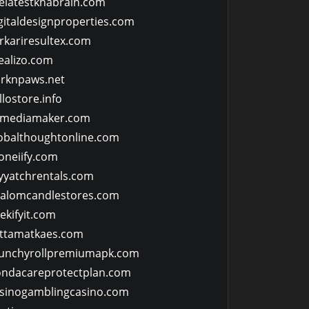
elatestkhabrain.com
gitaldesignproperties.com
rkariresultex.com
alizo.com
rknpaws.net
llostore.info
smediamaker.com
obalthoughtonline.com
neiify.com
yatchrentals.com
alomcandlestores.com
ekifyit.com
ttamatkaes.com
unchyrollpremiumapk.com
ndacareprotectplan.com
sinogamblingcasino.com