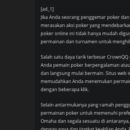
[ad_1]
Jika Anda seorang penggemar poker dan
merasakan aksi poker yang mendebarkan,
poker online ini tidak hanya mudah dig
permainan dan turnamen untuk menghib
Salah satu daya tarik terbesar CrownQ
Anda pemain poker berpengalaman atau
dan langsung mulai bermain. Situs web in
memudahkan Anda menemukan permainan
dengan beberapa klik.
Selain antarmukanya yang ramah peng
permainan poker untuk memenuhi prefer
Omaha dan segala sesuatu di antarany
dengan gaya dan tingkat keahlian Anda. 