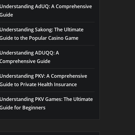
Understanding AdUQ: A Comprehensive
Guide
Understanding Sakong: The Ultimate
Guide to the Popular Casino Game
Understanding ADUQQ: A
Comprehensive Guide
Understanding PKV: A Comprehensive
Guide to Private Health Insurance
Understanding PKV Games: The Ultimate
Guide for Beginners