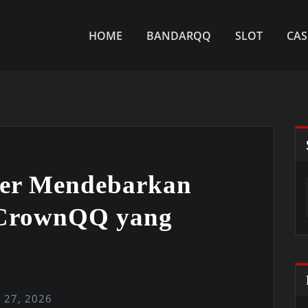
HOME
BANDARQQ
SLOT
CAS
ker Mendebarkan
 CrownQQ yang
 27, 2026