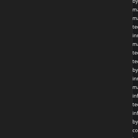
by
m
m
te
in
ma
te
te
by
in
m
in
te
in
by
co