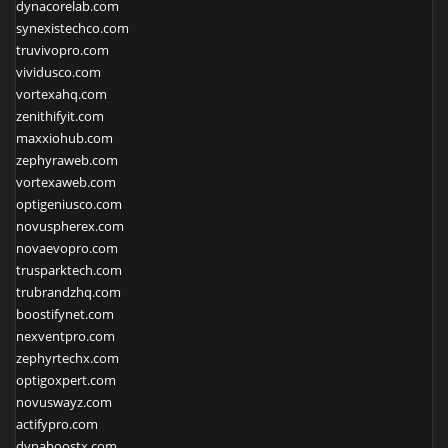
dynacorelab.com
synexistechco.com
truvivopro.com
vividusco.com
vortexahq.com
zenithifyit.com
maxxiohub.com
zephyraweb.com
vortexaweb.com
optigeniusco.com
novuspherex.com
novaevopro.com
trusparktech.com
trubrandzhq.com
boostifynet.com
nexventpro.com
zephyrtechx.com
optigoxpert.com
novuswayz.com
actifypro.com
dynaboostx.com