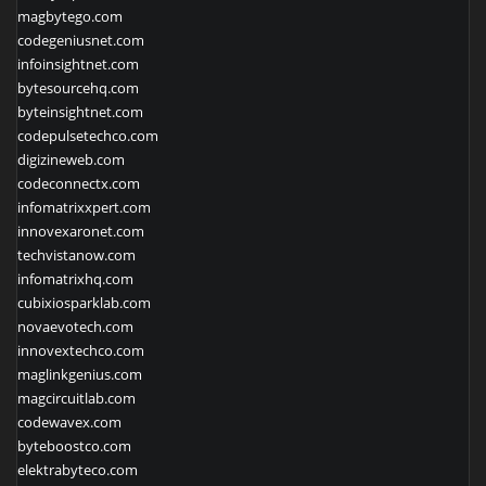
magbytego.com
codegeniusnet.com
infoinsightnet.com
bytesourcehq.com
byteinsightnet.com
codepulsetechco.com
digizineweb.com
codeconnectx.com
infomatrixxpert.com
innovexaronet.com
techvistanow.com
infomatrixhq.com
cubixiosparklab.com
novaevotech.com
innovextechco.com
maglinkgenius.com
magcircuitlab.com
codewavex.com
byteboostco.com
elektrabyteco.com