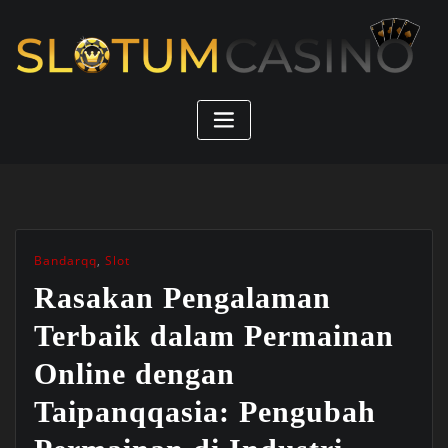
Skip
to
content
Bandarqq
,
Slot
Rasakan Pengalaman
Terbaik dalam Permainan
Online dengan
Taipanqqasia: Pengubah