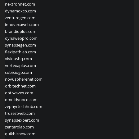
nextronnet.com
dynamoxco.com
zenturogen.com
innovexaweb.com
brandioplus.com
dynawebpro.com
synapsegen.com
flexipathlab.com
vividushq.com
vortexaplus.com
cubixiogo.com
novuspherenet.com
orbitechnet.com
optiwavex.com
omnidynoco.com
zephyrtechhub.com
truzestweb.com
synapsexpert.com
zentarolab.com
quikbiznow.com