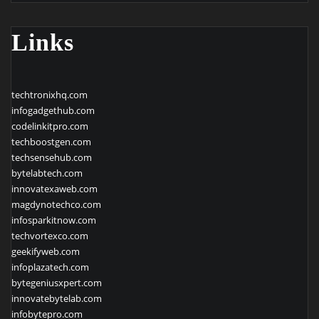
Links
techtronixhq.com
infogadgethub.com
codelinkitpro.com
techboostgen.com
techsensehub.com
bytelabtech.com
innovatexaweb.com
magdynotechco.com
infosparkitnow.com
techvortexco.com
geekifyweb.com
infoplazatech.com
bytegeniusxpert.com
innovatebytelab.com
infobytepro.com