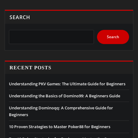
SEARCH
Search
RECENT POSTS
Understanding PKV Games: The Ultimate Guide for Beginners
Understanding the Basics of Domino99: A Beginners Guide
Understanding Dominoqq: A Comprehensive Guide for
Beginners
10 Proven Strategies to Master Poker88 for Beginners