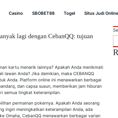
Casino
SBOBET88
Togel
Situs Judi Onlin
Se
 banyak lagi dengan CebanQQ: tujuan
R
an kartu menarik lainnya? Apakah Anda menikmati
ali lawan Anda? Jika demikian, maka CEBANQQ
uk Anda. Platform online ini menawarkan berbagai
andarq, dan capsa susun, memberikan jam hiburan
ri semua tingkat keterampilan.
pilihan permainan pokernya. Apakah Anda seorang
ng ingin meningkatkan keterampilan Anda, ada
m ke Omaha, CebanQQ menawarkan berbagai varian