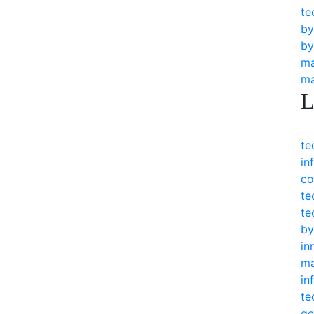
te
by
by
ma
m
L
te
in
co
te
te
by
in
ma
in
te
ge