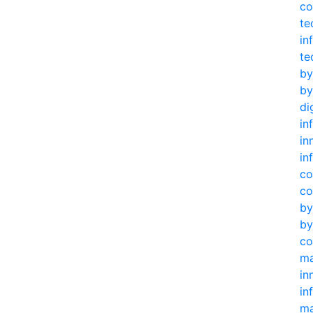
co
te
in
te
by
by
di
in
in
in
co
co
by
by
co
ma
in
in
ma