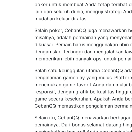
poker untuk membuat Anda tetap terlibat 
lain dari seluruh dunia, menguji strategi 
mudahan keluar di atas.
Selain poker, CebanQQ juga menawarkan be
misalnya, adalah permainan yang menyenang
dikuasai. Pemain harus menggunakan ubin 
dengan skor tertinggi dan mengalahkan la
memberikan lebih banyak opsi untuk pemai
Salah satu keunggulan utama CebanQQ ad
pengalaman gameplay yang mulus. Platfor
menemukan game favorit Anda dan mulai ber
responsif, dengan grafik berkualitas ting
game secara keseluruhan. Apakah Anda berm
CebanQQ memastikan pengalaman bermain 
Selain itu, CebanQQ menawarkan berbagai 
pemainnya. Dari bonus selamat datang hing
meningkatkan bankroll Anda dan meningkat