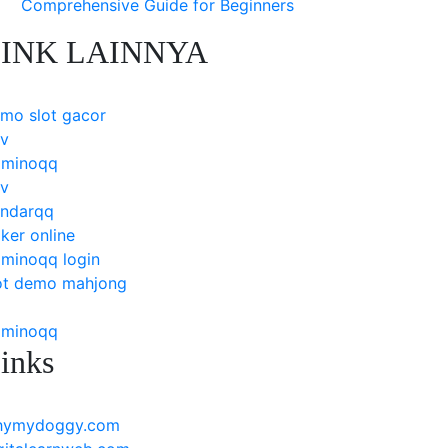
Comprehensive Guide for Beginners
INK LAINNYA
mo slot gacor
v
ominoqq
v
ndarqq
ker online
minoqq login
ot demo mahjong
q
ominoqq
inks
hymydoggy.com