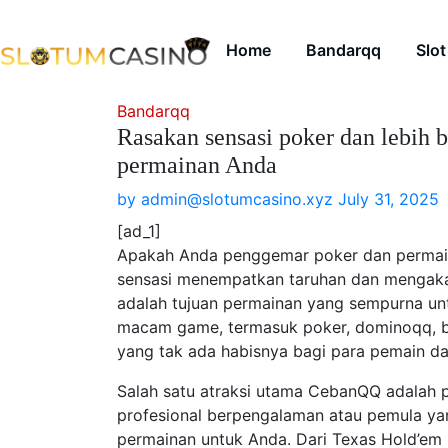
Skip
to
Home
Bandarqq
Slot
content
Bandarqq
Rasakan sensasi poker dan lebih
permainan Anda
by
admin@slotumcasino.xyz
July 31, 2025
[ad_1]
Apakah Anda penggemar poker dan permain
sensasi menempatkan taruhan dan mengak
adalah tujuan permainan yang sempurna unt
macam game, termasuk poker, dominoqq, b
yang tak ada habisnya bagi para pemain da
Salah satu atraksi utama CebanQQ adalah 
profesional berpengalaman atau pemula ya
permainan untuk Anda. Dari Texas Hold’e