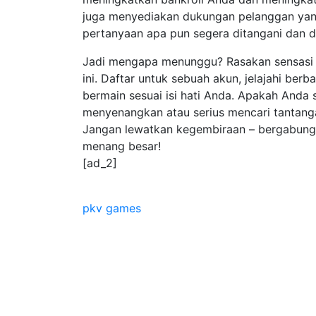
juga menyediakan dukungan pelanggan yan
pertanyaan apa pun segera ditangani dan di
Jadi mengapa menunggu? Rasakan sensasi 
ini. Daftar untuk sebuah akun, jelajahi be
bermain sesuai isi hati Anda. Apakah Anda
menyenangkan atau serius mencari tantang
Jangan lewatkan kegembiraan – bergabung
menang besar!
[ad_2]
pkv games