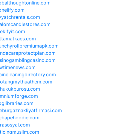
obalthoughtonline.com
neiify.com
yatchrentals.com
alomcandlestores.com
ekifyit.com
ttamatkaes.com
unchyrollpremiumapk.com
ndacareprotectplan.com
sinogamblingcasino.com
wtimenews.com
aincleaningdirectory.com
otangmythuathcm.com
thukukburosu.com
mniumforge.com
oglibraries.com
leburgaznakliyatfirmasi.com
ebapehoodie.com
rasosyal.com
ticingmuslim.com