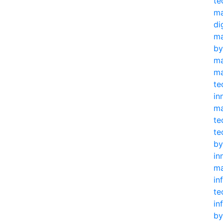
te
ma
di
ma
by
ma
ma
te
in
ma
te
te
by
in
m
in
te
in
by