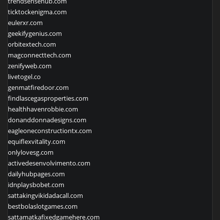
trendsensehub.com
ticktockenigma.com
eulerxr.com
geekifygenius.com
orbitextech.com
magconnecttech.com
zenifyweb.com
livetogel.co
genmatfiredoor.com
findlascegasproperties.com
healthhavenrobbie.com
donanddonnadesigns.com
eagleoneconstructiontx.com
equiflexvitality.com
onlylovesg.com
activedesenvolvimento.com
dailyhubpages.com
idnplaysbobet.com
sattakingvikidadacall.com
bestbolaslotgames.com
sattamatkafixedgamehere.com