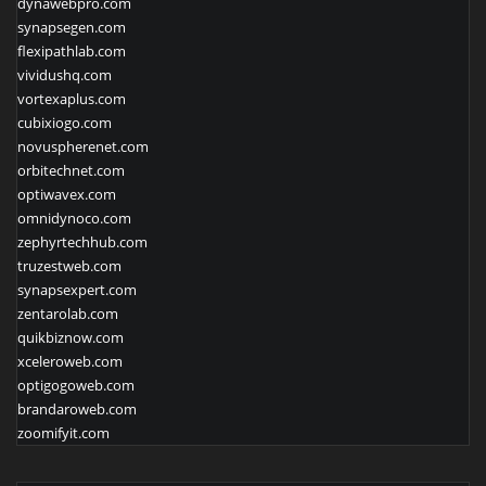
dynawebpro.com
synapsegen.com
flexipathlab.com
vividushq.com
vortexaplus.com
cubixiogo.com
novuspherenet.com
orbitechnet.com
optiwavex.com
omnidynoco.com
zephyrtechhub.com
truzestweb.com
synapsexpert.com
zentarolab.com
quikbiznow.com
xceleroweb.com
optigogoweb.com
brandaroweb.com
zoomifyit.com