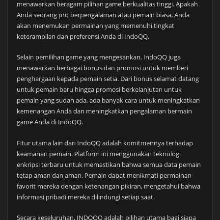
menawarkan beragam pilihan game berkualitas tinggi. Apakah
Anda seorang pro berpengalaman atau pemain biasa, Anda
akan menemukan permainan yang memenuhi tingkat
keterampilan dan preferensi Anda di IndoQQ.
Selain pemilihan game yang mengesankan, IndoQQ juga
menawarkan berbagai bonus dan promosi untuk memberi
penghargaan kepada pemain setia. Dari bonus selamat datang
untuk pemain baru hingga promosi berkelanjutan untuk
pemain yang sudah ada, ada banyak cara untuk meningkatkan
kemenangan Anda dan meningkatkan pengalaman bermain
game Anda di IndoQQ.
Fitur utama lain dari IndoQQ adalah komitmennya terhadap
keamanan pemain. Platform ini menggunakan teknologi
enkripsi terbaru untuk memastikan bahwa semua data pemain
tetap aman dan aman. Pemain dapat menikmati permainan
favorit mereka dengan ketenangan pikiran, mengetahui bahwa
informasi pribadi mereka dilindungi setiap saat.
Secara keseluruhan, INDOQQ adalah pilihan utama bagi siapa