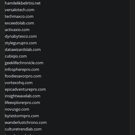
hamilelikbelirtisi.net
versalotech.com
techmaxco.com
exceedolab.com
activaxio.com
dynabytesco.com
stylegurupro.com
datawizardslab.com
cubiqio.com
geeklifechronicle.com
infospherepro.com
foodiesavorpro.com
vortexohq.com
epicadventurepro.com
insightwavelab.com
lifeexplorerpro.com
novusgo.com
bytestormpro.com
wanderlustchrono.com
culturetrendlab.com