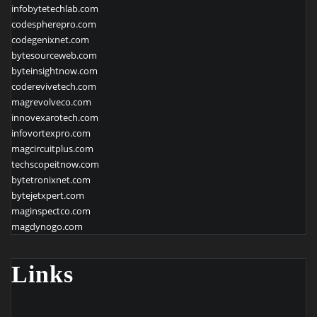
infobytetechlab.com
codespherepro.com
codegenixnet.com
bytesourceweb.com
byteinsightnow.com
coderevivetech.com
magrevolveco.com
innovexarotech.com
infovortexpro.com
magcircuitplus.com
techscopeitnow.com
bytetronixnet.com
bytejetxpert.com
maginspectco.com
magdynogo.com
Links