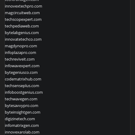
innovextechpro.com
magcircuitweb.com
techscopexpert.com
techpediaweb.com
bytelabgenius.com
innovatetechco.com
magdynopro.com
infoplazapro.com
techreviveit.com
infowavexpert.com
bytegeniusco.com
codematrixhub.com
techsenseplus.com
infoboostgenius.com
techwavegen.com
bytesavvypro.com
byteinsightgen.com
digizinetech.com
infomatrixgen.com
innovexarolab.com