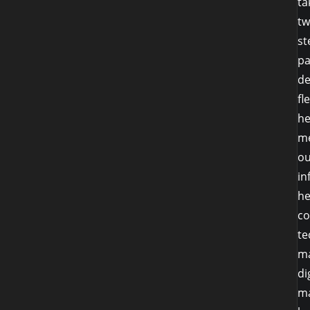
ta
tw
st
pa
de
fl
h
me
ou
in
he
co
t
ma
di
ma