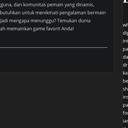
guna, dan komunitas pemain yang dinamis,
butuhkan untuk menikmati pengalaman bermain
 Jadi mengapa menunggu? Temukan dunia
w
lah memainkan game favorit Anda!
di
in
pa
da
d
ka
be
sh
in
pa
fo
i