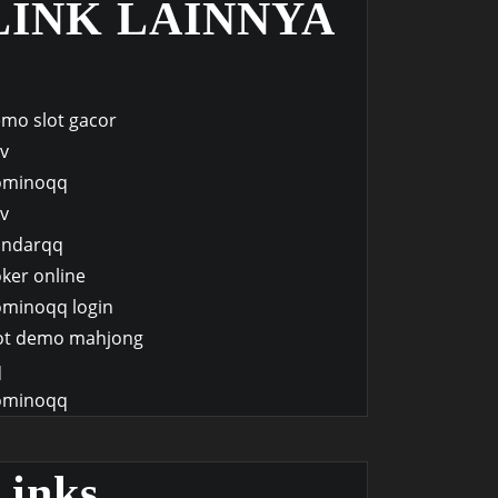
LINK LAINNYA
mo slot gacor
v
ominoqq
v
andarqq
ker online
minoqq login
ot demo mahjong
q
ominoqq
Links