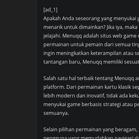
[ad_1]
Apakah Anda seseorang yang menyukai g
menarik untuk dimainkan? Jika iya, ma
jelajahi. Menuqq adalah situs web gam
permainan untuk pemain dari semua ting
ingin meningkatkan keterampilan atau 
tantangan baru, Menuqq memiliki sesua
Salah satu hal terbaik tentang Menuqq a
platform. Dari permainan kartu klasik 
lebih modern dan inovatif, tidak ada keku
menyukai game berbasis strategi atau p
semuanya.
Selain pilihan permainan yang beraga
pengguna yang memudahkan navigasi