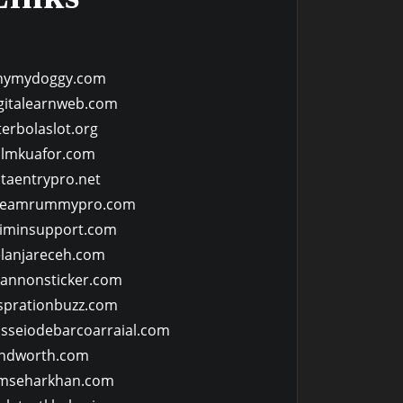
hymydoggy.com
gitalearnweb.com
terbolaslot.org
lmkuafor.com
taentrypro.net
reamrummypro.com
iminsupport.com
lanjareceh.com
annonsticker.com
sprationbuzz.com
sseiodebarcoarraial.com
ndworth.com
amseharkhan.com