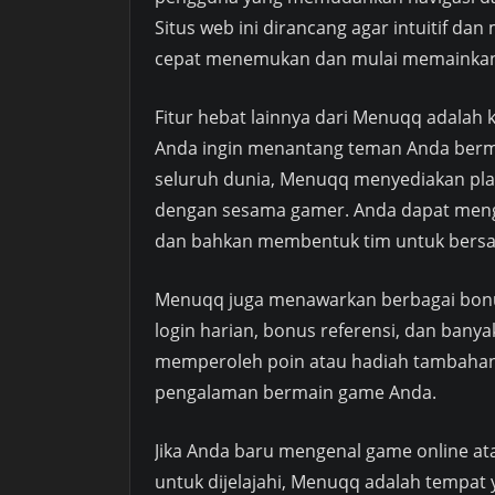
Situs web ini dirancang agar intuitif 
cepat menemukan dan mulai memainkan g
Fitur hebat lainnya dari Menuqq adalah
Anda ingin menantang teman Anda berma
seluruh dunia, Menuqq menyediakan plat
dengan sesama gamer. Anda dapat meng
dan bahkan membentuk tim untuk bersa
Menuqq juga menawarkan berbagai bonu
login harian, bonus referensi, dan banya
memperoleh poin atau hadiah tambahan
pengalaman bermain game Anda.
Jika Anda baru mengenal game online at
untuk dijelajahi, Menuqq adalah tempat