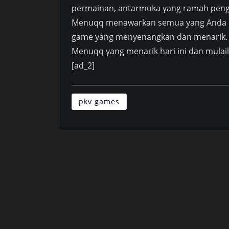
permainan, antarmuka yang ramah peng
Menuqq menawarkan semua yang Anda 
game yang menyenangkan dan menarik.
Menuqq yang menarik hari ini dan mulai
[ad_2]
pkv games