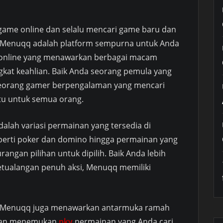
ame online dan selalu mencari game baru dan
ka Menuqq adalah platform sempurna untuk Anda
e online yang menawarkan berbagai macam
kat keahlian. Baik Anda seorang pemula yang
seorang gamer berpengalaman yang mencari
tu untuk semua orang.
dalah variasi permainan yang tersedia di
seperti poker dan domino hingga permainan yang
rangan pilihan untuk dipilih. Baik Anda lebih
etualangan penuh aksi, Menuqq memiliki
m, Menuqq juga menawarkan antarmuka ramah
 dan menemukan
pkv
permainan yang Anda cari.