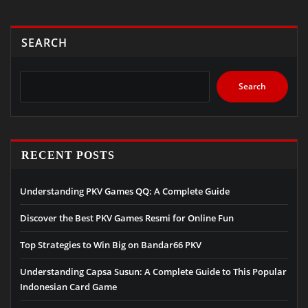
SEARCH
Search
RECENT POSTS
Understanding PKV Games QQ: A Complete Guide
Discover the Best PKV Games Resmi for Online Fun
Top Strategies to Win Big on Bandar66 PKV
Understanding Capsa Susun: A Complete Guide to This Popular
Indonesian Card Game