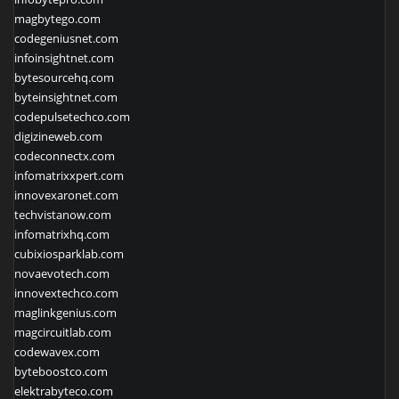
magbytego.com
codegeniusnet.com
infoinsightnet.com
bytesourcehq.com
byteinsightnet.com
codepulsetechco.com
digizineweb.com
codeconnectx.com
infomatrixxpert.com
innovexaronet.com
techvistanow.com
infomatrixhq.com
cubixiosparklab.com
novaevotech.com
innovextechco.com
maglinkgenius.com
magcircuitlab.com
codewavex.com
byteboostco.com
elektrabyteco.com