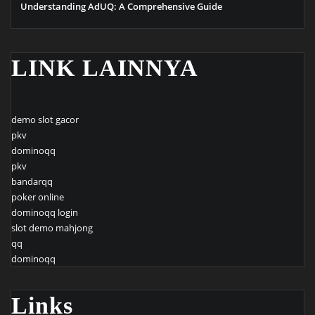
Understanding AdUQ: A Comprehensive Guide
LINK LAINNYA
demo slot gacor
pkv
dominoqq
pkv
bandarqq
poker online
dominoqq login
slot demo mahjong
qq
dominoqq
Links