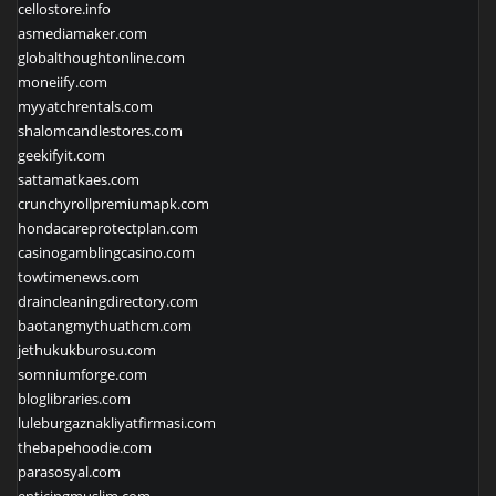
cellostore.info
asmediamaker.com
globalthoughtonline.com
moneiify.com
myyatchrentals.com
shalomcandlestores.com
geekifyit.com
sattamatkaes.com
crunchyrollpremiumapk.com
hondacareprotectplan.com
casinogamblingcasino.com
towtimenews.com
draincleaningdirectory.com
baotangmythuathcm.com
jethukukburosu.com
somniumforge.com
bloglibraries.com
luleburgaznakliyatfirmasi.com
thebapehoodie.com
parasosyal.com