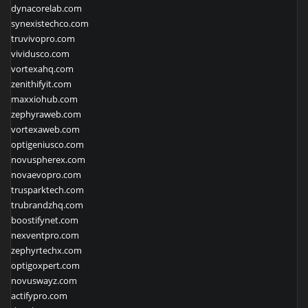
dynacorelab.com
synexistechco.com
truvivopro.com
vividusco.com
vortexahq.com
zenithifyit.com
maxxiohub.com
zephyraweb.com
vortexaweb.com
optigeniusco.com
novuspherex.com
novaevopro.com
trusparktech.com
trubrandzhq.com
boostifynet.com
nexventpro.com
zephyrtechx.com
optigoxpert.com
novuswayz.com
actifypro.com