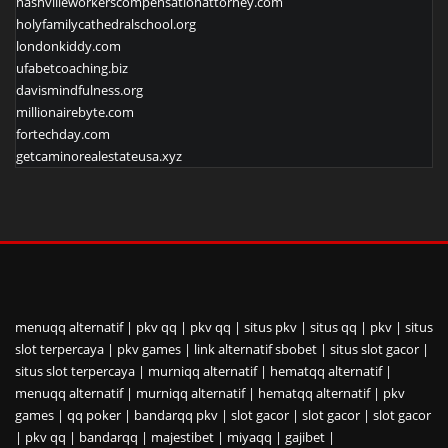
nashvilleworkerscompensationattorney.com
holyfamilycathedralschool.org
londonkiddy.com
ufabetcoaching.biz
davismindfulness.org
millionairebyte.com
fortechday.com
getcaminorealestateusa.xyz
menuqq alternatif
|
pkv qq
|
pkv qq
|
situs pkv
|
situs qq
|
pkv
|
situs
slot terpercaya
|
pkv games
|
link alternatif sbobet
|
situs slot gacor
|
situs slot terpercaya
|
murniqq alternatif
|
hematqq alternatif
|
menuqq alternatif
|
murniqq alternatif
|
hematqq alternatif
|
pkv
games
|
qq poker
|
bandarqq pkv
|
slot gacor
|
slot gacor
|
slot gacor
|
pkv qq
|
bandarqq
|
majestibet
|
miyaqq
|
gajibet
|