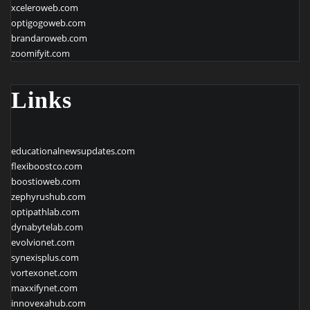
xceleroweb.com
optigogoweb.com
brandaroweb.com
zoomifyit.com
Links
educationalnewsupdates.com
flexiboostco.com
boostioweb.com
zephyrushub.com
optipathlab.com
dynabytelab.com
evolvionet.com
synexisplus.com
vortexonet.com
maxxifynet.com
innovexahub.com