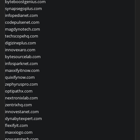
byteboostgenius.com
synapsegoplus.com
infopedianet.com
codepulsenet.com
magdynotech.com
techscopehq.com
digizineplus.com
innovexaro.com
bytesourcelab.com
infosparknet.com
maxxifyitnow.com
quixifynow.com
zephyruspro.com
optipathx.com
nextronixlab.com
zentrixhq.com
innovestanet.com
dynabytexpert.com
flexifyit.com
maxxiogo.com
novusgotech.com