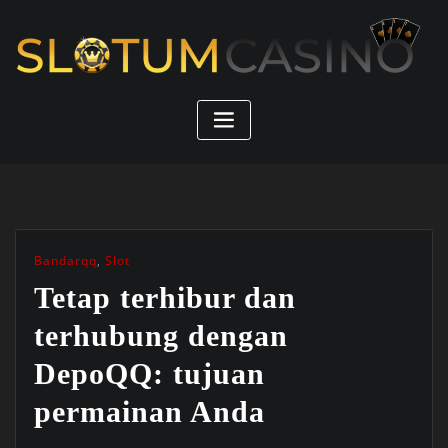
Skip
to
content
Bandarqq
,
Slot
Tetap terhibur dan
terhubung dengan
DepoQQ: tujuan
permainan Anda