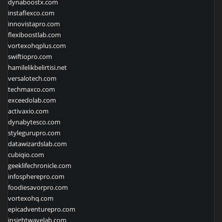
dynaboostx.com
instaflexco.com
innovistapro.com
flexiboostlab.com
vortexohqplus.com
swiftiopro.com
hamilelikbelirtisi.net
versalotech.com
techmaxco.com
exceedolab.com
activaxio.com
dynabytesco.com
stylegurupro.com
datawizardslab.com
cubiqio.com
geeklifechronicle.com
infospherepro.com
foodiesavorpro.com
vortexohq.com
epicadventurepro.com
insightwavelab.com