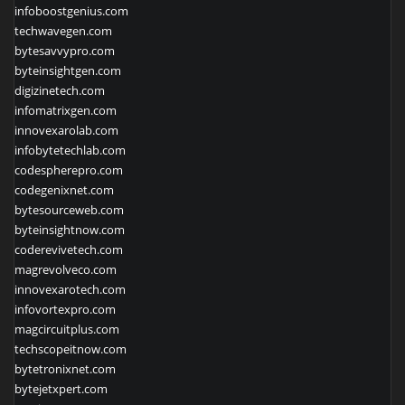
infoboostgenius.com
techwavegen.com
bytesavvypro.com
byteinsightgen.com
digizinetech.com
infomatrixgen.com
innovexarolab.com
infobytetechlab.com
codespherepro.com
codegenixnet.com
bytesourceweb.com
byteinsightnow.com
coderevivetech.com
magrevolveco.com
innovexarotech.com
infovortexpro.com
magcircuitplus.com
techscopeitnow.com
bytetronixnet.com
bytejetxpert.com