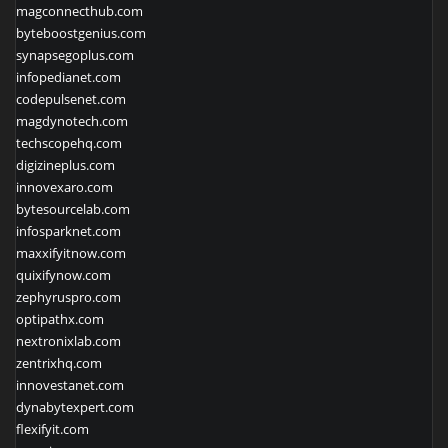
magconnecthub.com
byteboostgenius.com
synapsegoplus.com
infopedianet.com
codepulsenet.com
magdynotech.com
techscopehq.com
digizineplus.com
innovexaro.com
bytesourcelab.com
infosparknet.com
maxxifyitnow.com
quixifynow.com
zephyruspro.com
optipathx.com
nextronixlab.com
zentrixhq.com
innovestanet.com
dynabytexpert.com
flexifyit.com