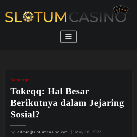
Skip
to
content
Bandarqq
Tokeqq: Hal Besar
Berikutnya dalam Jejaring
Sosial?
by
admin@slotumcasino.xyz
May 18, 2026