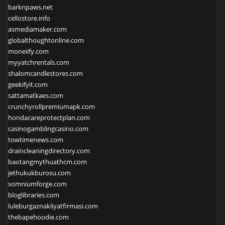
barknpaws.net
cellostore.info
asmediamaker.com
globalthoughtonline.com
moneiify.com
myyatchrentals.com
shalomcandlestores.com
geekifyit.com
sattamatkaes.com
crunchyrollpremiumapk.com
hondacareprotectplan.com
casinogamblingcasino.com
towtimenews.com
draincleaningdirectory.com
baotangmythuathcm.com
jethukukburosu.com
somniumforge.com
bloglibraries.com
luleburgaznakliyatfirmasi.com
thebapehoodie.com