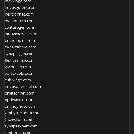
maxxiogo.com
novusgotech.com
nextronnet.com
dynamoxco.com
zenturogen.com
innovexaweb.com
brandioplus.com
dynawebpro.com
synapsegen.com
flexipathlab.com
vividushq.com
vortexaplus.com
cubixiogo.com
novuspherenet.com
orbitechnet.com
optiwavex.com
omnidynoco.com
zephyrtechhub.com
truzestweb.com
synapsexpert.com
zentarolab.com