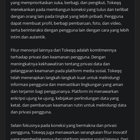
yang memprioritaskan suka, berbagi, dan pengikut, Tokeqq
menekankan pada membangun koneksi yang tulus dan terlibat
dengan orang lain pada tingkat yang lebih pribadi. Pengguna
dapat membuat profil, berbagi pembaruan, foto, dan video,
serta berinteraksi dengan pengguna lain dengan cara yang lebih
intim dan autentik.
Fitur menonjol lainnya dari Tokeqq adalah komitmennya
terhadap privasi dan keamanan pengguna. Dengan
meningkatnya kekhawatiran tentang privasi data dan
pelanggaran keamanan pada platform media sosial, Tokeqq
telah menerapkan langkah-langkah kuat untuk melindungi
informasi pengguna dan memastikan lingkungan yang aman
dan terjamin bagi penggunanya. Platform ini menawarkan
enkripsi ujung ke ujung, kebijakan perlindungan data yang
ketat, dan pembaruan keamanan rutin untuk melindungi data
dan privasi pengguna.
Selain fokusnya pada koneksi yang bermakna dan privasi
pengguna, Tokeqq juga menawarkan serangkaian fitur inovatif
yang membedakannya dari platform jejaring sosial lainnya. Dari