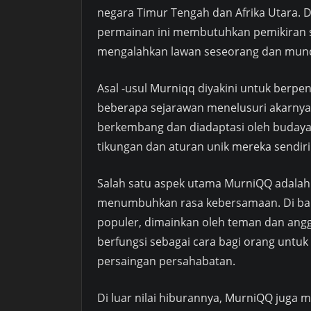
negara Timur Tengah dan Afrika Utara. 
permainan ini membutuhkan pemikiran s
mengalahkan lawan seseorang dan munc
Asal -usul Murniqq diyakini untuk berpe
beberapa sejarawan menelusuri akarnya 
berkembang dan diadaptasi oleh buday
tikungan dan aturan unik mereka sendir
Salah satu aspek utama MurniQQ adal
menumbuhkan rasa kebersamaan. Di ban
populer, dimainkan oleh teman dan anggo
berfungsi sebagai cara bagi orang untuk 
persaingan persahabatan.
Di luar nilai hiburannya, MurniQQ juga me