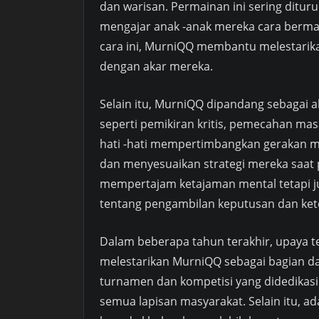
dan warisan. Permainan ini sering ditur
mengajar anak -anak mereka cara bermai
cara ini, MurniQQ membantu melestarik
dengan akar mereka.
Selain itu, MurniQQ dipandang sebagai
seperti pemikiran kritis, pemecahan mas
hati -hati mempertimbangkan gerakan m
dan menyesuaikan strategi mereka saat 
mempertajam ketajaman mental tetapi j
tentang pengambilan keputusan dan ket
Dalam beberapa tahun terakhir, upaya 
melestarikan MurniQQ sebagai bagian da
turnamen dan kompetisi yang didedikas
semua lapisan masyarakat. Selain itu, a