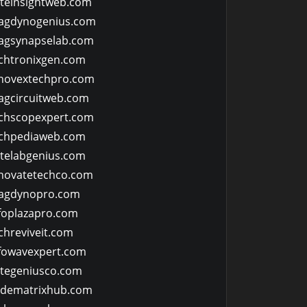
teinsightweb.com
agdynogenius.com
agsynapselab.com
chtronixgen.com
novextechpro.com
gcircuitweb.com
chscopexpert.com
chpediaweb.com
telabgenius.com
novatetechco.com
agdynopro.com
foplazapro.com
chreviveit.com
fowavexpert.com
tegeniusco.com
dematrixhub.com