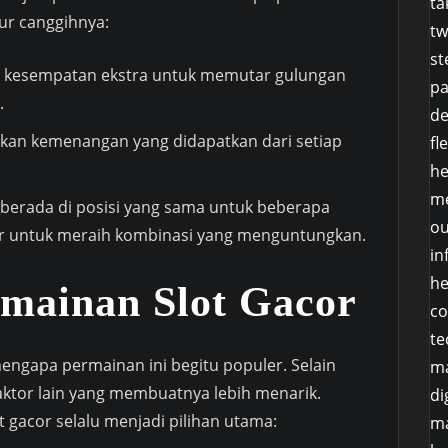
ta
tur canggihnya:
tw
st
 kesempatan ekstra untuk memutar gulungan
pa
.
de
akan kemenangan yang didapatkan dari setiap
fl
h
me
p berada di posisi yang sama untuk beberapa
ou
r untuk meraih kombinasi yang menguntungkan.
in
he
mainan Slot Gacor
co
t
engapa permainan ini begitu populer. Selain
ma
faktor lain yang membuatnya lebih menarik.
di
 gacor selalu menjadi pilihan utama:
ma