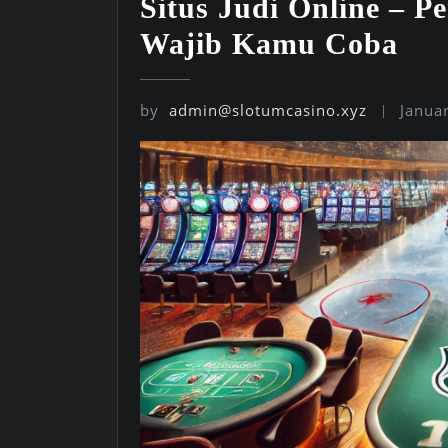
Situs Judi Online – P
Wajib Kamu Coba
by
admin@slotumcasino.xyz
Janua