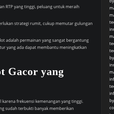
by
an RTP yang tinggi, peluang untuk meraih
m
m
te
erlukan strategi rumit, cukup memutar gulungan
in
ma
Slot adalah permainan yang sangat bergantung
te
fitur yang ada dapat membantu meningkatkan
te
by
in
ot Gacor yang
m
in
te
in
by
l karena frekuensi kemenangan yang tinggi.
co
ang sudah terbukti banyak memberikan