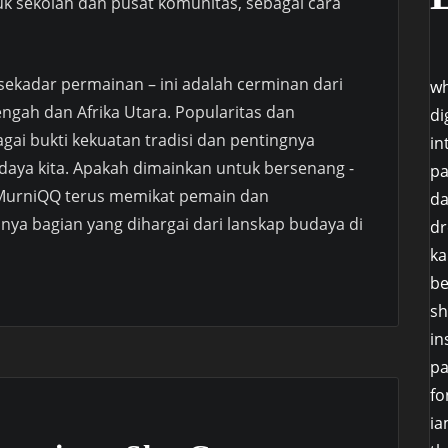
uk sekolah dan pusat komunitas, sebagai cara
sekadar permainan – ini adalah cerminan dari
w
ngah dan Afrika Utara. Popularitas dan
di
agai bukti kekuatan tradisi dan pentingnya
in
aya kita. Apakah dimainkan untuk bersenang -
pa
 MurniQQ terus memikat pemain dan
da
a bagian yang dihargai dari lanskap budaya di
d
ka
be
sh
in
pa
fo
i