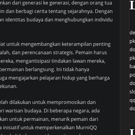
unkan dari generasi ke generasi, dengan orang tua
n dan berbagi cerita tentang sejarahnya. Dengan
an identitas budaya dan menghubungkan individu
de
pk
 alat untuk mengembangkan keterampilan penting
d
alah, dan perencanaan strategis. Pemain harus
pk
ereka, mengantisipasi tindakan lawan mereka,
b
permainan berlangsung. Ini tidak hanya
po
uga mengajarkan pelajaran hidup yang berharga
do
ekunan.
sl
q
telah dilakukan untuk mempromosikan dan
d
ri warisan budaya. Di beberapa negara, ada
ikan untuk permainan, menarik pemain dari
da inisiatif untuk memperkenalkan MurniQQ