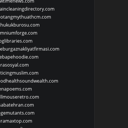
owtimenews.com
aincleaningdirectory.com
aotangmythuathcm.com
thukukburosu.com
omniumforge.com
oglibraries.com
leburgaznakliyatfirmasi.com
ebapehoodie.com
rasosyal.com
ticingmuslim.com
odhealthsoundwealth.com
lenapoems.com
llmouseretro.com
sabatehran.com
ogemutants.com
uramaxtop.com