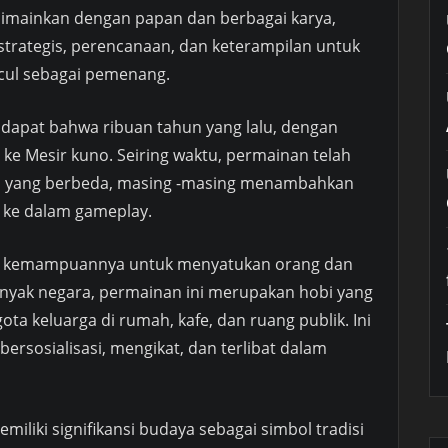
Dimainkan dengan papan dan berbagai karya,
trategis, perencanaan, dan keterampilan untuk
ul sebagai pemenang.
ndapat bahwa ribuan tahun yang lalu, dengan
ke Mesir kuno. Seiring waktu, permainan telah
a yang berbeda, masing -masing menambahkan
i ke dalam gameplay.
ah kemampuannya untuk menyatukan orang dan
yak negara, permainan ini merupakan hobi yang
ta keluarga di rumah, kafe, dan ruang publik. Ini
bersosialisasi, mengikat, dan terlibat dalam
miliki signifikansi budaya sebagai simbol tradisi