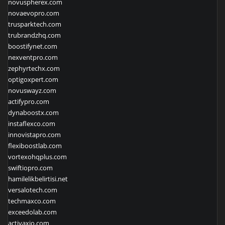
novuspherex.com
novaevopro.com
trusparktech.com
trubrandzhq.com
boostifynet.com
nexventpro.com
zephyrtechx.com
optigoxpert.com
novuswayz.com
actifypro.com
dynaboostx.com
instaflexco.com
innovistapro.com
flexiboostlab.com
vortexohqplus.com
swiftiopro.com
hamilelikbelirtisi.net
versalotech.com
techmaxco.com
exceedolab.com
activaxio.com