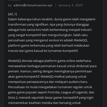
by
admin@slotumcasino.xyz
January 3, 2025
[ad_1]
Dalam beberapa tahun terakhir, dunia game telah mengalami
transformasi yang signifikan. Apa yang dulunya dianggap
sebagai hobi santai kini telah berkembang menjadi industri
yang sangat kompetitif dan menguntungkan. Salah satu
perusahaan yang menganut evolusi ini adalah WedeQQ,
platform game terkemuka yang telah berhasil melakukan
transisi dari game kasual ke turnamen kompetitif.
WedeQQ dimulai sebagai platform game online sederhana,
menawarkan berbagai permainan kasual untuk dinikmati para
pemain. Namun, seiring dengan meningkatnya permintaan
akan game kompetitif, WedeQQ melihat peluang untuk
memperluas penawarannya dan melayani audiens baru.
Perusahaan ini mulai mengadakan turnamen reguler untuk
game-game populer seperti Fortnite, League of Legends, dan
Dota 2, menarik sejumlah besar gamer kompetitif yang ingin
memamerkan keahlian mereka dan bersaing untuk