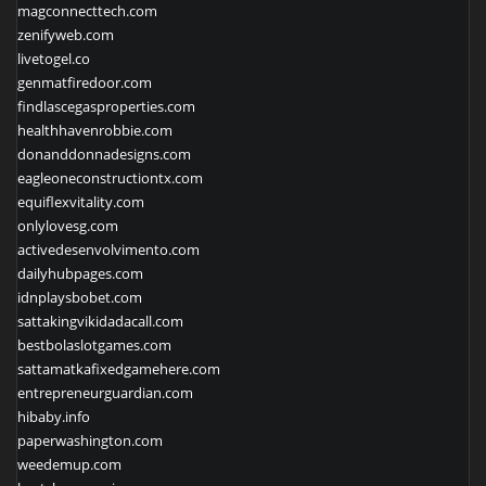
magconnecttech.com
zenifyweb.com
livetogel.co
genmatfiredoor.com
findlascegasproperties.com
healthhavenrobbie.com
donanddonnadesigns.com
eagleoneconstructiontx.com
equiflexvitality.com
onlylovesg.com
activedesenvolvimento.com
dailyhubpages.com
idnplaysbobet.com
sattakingvikidadacall.com
bestbolaslotgames.com
sattamatkafixedgamehere.com
entrepreneurguardian.com
hibaby.info
paperwashington.com
weedemup.com