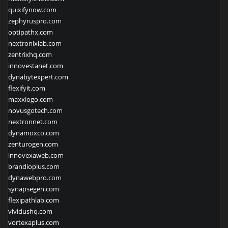
quixifynow.com
zephyruspro.com
optipathx.com
nextronixlab.com
zentrixhq.com
innovestanet.com
dynabytexpert.com
flexifyit.com
maxxiogo.com
novusgotech.com
nextronnet.com
dynamoxco.com
zenturogen.com
innovexaweb.com
brandioplus.com
dynawebpro.com
synapsegen.com
flexipathlab.com
vividushq.com
vortexaplus.com