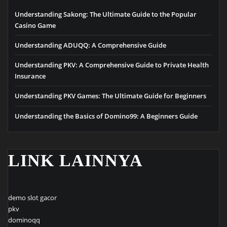
Understanding Sakong: The Ultimate Guide to the Popular
Casino Game
Understanding ADUQQ: A Comprehensive Guide
Understanding PKV: A Comprehensive Guide to Private Health
Insurance
Understanding PKV Games: The Ultimate Guide for Beginners
Understanding the Basics of Domino99: A Beginners Guide
LINK LAINNYA
demo slot gacor
pkv
dominoqq