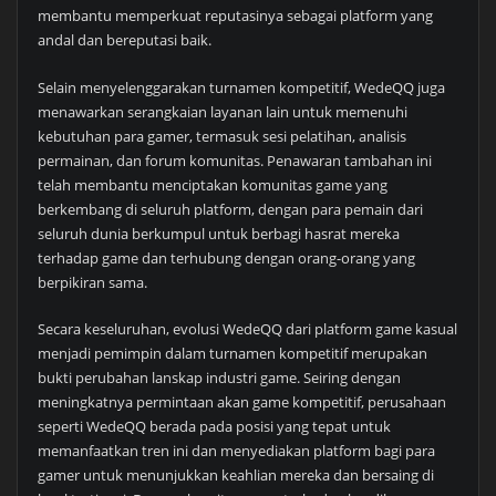
membantu memperkuat reputasinya sebagai platform yang
andal dan bereputasi baik.
Selain menyelenggarakan turnamen kompetitif, WedeQQ juga
menawarkan serangkaian layanan lain untuk memenuhi
kebutuhan para gamer, termasuk sesi pelatihan, analisis
permainan, dan forum komunitas. Penawaran tambahan ini
telah membantu menciptakan komunitas game yang
berkembang di seluruh platform, dengan para pemain dari
seluruh dunia berkumpul untuk berbagi hasrat mereka
terhadap game dan terhubung dengan orang-orang yang
berpikiran sama.
Secara keseluruhan, evolusi WedeQQ dari platform game kasual
menjadi pemimpin dalam turnamen kompetitif merupakan
bukti perubahan lanskap industri game. Seiring dengan
meningkatnya permintaan akan game kompetitif, perusahaan
seperti WedeQQ berada pada posisi yang tepat untuk
memanfaatkan tren ini dan menyediakan platform bagi para
gamer untuk menunjukkan keahlian mereka dan bersaing di