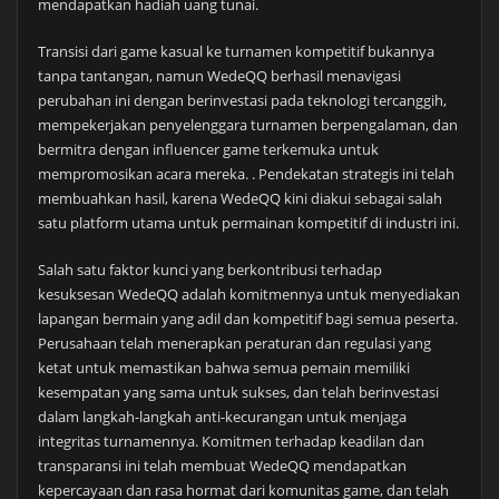
mendapatkan hadiah uang tunai.
Transisi dari game kasual ke turnamen kompetitif bukannya
tanpa tantangan, namun WedeQQ berhasil menavigasi
perubahan ini dengan berinvestasi pada teknologi tercanggih,
mempekerjakan penyelenggara turnamen berpengalaman, dan
bermitra dengan influencer game terkemuka untuk
mempromosikan acara mereka. . Pendekatan strategis ini telah
membuahkan hasil, karena WedeQQ kini diakui sebagai salah
satu platform utama untuk permainan kompetitif di industri ini.
Salah satu faktor kunci yang berkontribusi terhadap
kesuksesan WedeQQ adalah komitmennya untuk menyediakan
lapangan bermain yang adil dan kompetitif bagi semua peserta.
Perusahaan telah menerapkan peraturan dan regulasi yang
ketat untuk memastikan bahwa semua pemain memiliki
kesempatan yang sama untuk sukses, dan telah berinvestasi
dalam langkah-langkah anti-kecurangan untuk menjaga
integritas turnamennya. Komitmen terhadap keadilan dan
transparansi ini telah membuat WedeQQ mendapatkan
kepercayaan dan rasa hormat dari komunitas game, dan telah