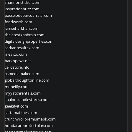
shannonsticker.com
insprationbuzz.com
passeiodebarcoarraial.com
fondworth.com
iamseharkhan.com
thelatestkhabrain.com
digitaldesignproperties.com
sarkariresultex.com
mealizo.com
barknpaws.net
cellostore.info
asmediamaker.com
globalthoughtonline.com
moneiify.com
myyatchrentals.com
shalomcandlestores.com
geekifyit.com
sattamatkaes.com
crunchyrollpremiumapk.com
hondacareprotectplan.com