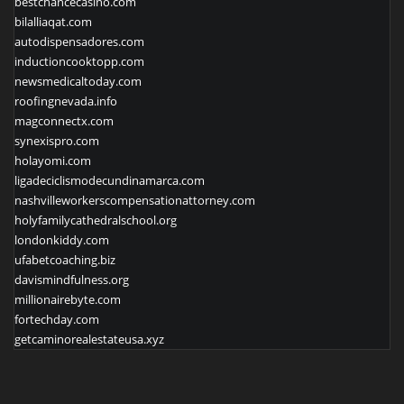
bestchancecasino.com
bilalliaqat.com
autodispensadores.com
inductioncooktopp.com
newsmedicaltoday.com
roofingnevada.info
magconnectx.com
synexispro.com
holayomi.com
ligadeciclismodecundinamarca.com
nashvilleworkerscompensationattorney.com
holyfamilycathedralschool.org
londonkiddy.com
ufabetcoaching.biz
davismindfulness.org
millionairebyte.com
fortechday.com
getcaminorealestateusa.xyz