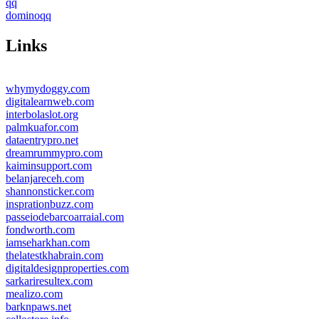
qq
dominoqq
Links
whymydoggy.com
digitalearnweb.com
interbolaslot.org
palmkuafor.com
dataentrypro.net
dreamrummypro.com
kaiminsupport.com
belanjareceh.com
shannonsticker.com
insprationbuzz.com
passeiodebarcoarraial.com
fondworth.com
iamseharkhan.com
thelatestkhabrain.com
digitaldesignproperties.com
sarkariresultex.com
mealizo.com
barknpaws.net