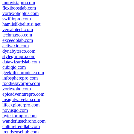
innovistapro.com
flexiboostlab.com
vortexohqplus.com
swiftiopro.com
hamilelikbelirtisi.net
versalotech.com
techmaxco.com
exceedolab.com
activaxio.com
dynabytesco.com
stylegurupro.com
datawizardslab.com
cubiqio.com
geeklifechronicle.com
infospherepro.com
foodiesavorpro.com
vortexohq.com
epicadventurepro.com
insightwavelab.com
lifeexplorerpro.com
novusgo.com
bytestormpro.com
wanderlustchrono.com
culturetrendlab.com
trendsensehub.com