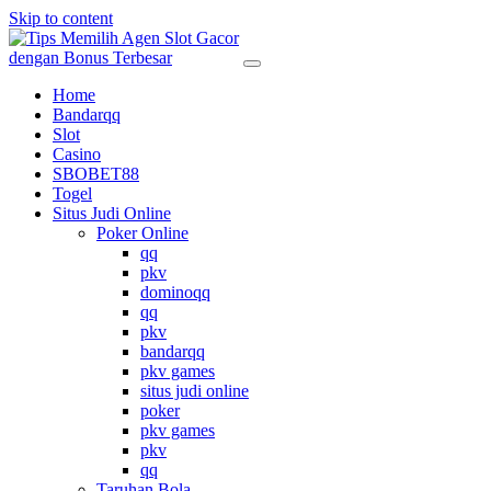
Skip to content
Home
Bandarqq
Slot
Casino
SBOBET88
Togel
Situs Judi Online
Poker Online
qq
pkv
dominoqq
qq
pkv
bandarqq
pkv games
situs judi online
poker
pkv games
pkv
qq
Taruhan Bola