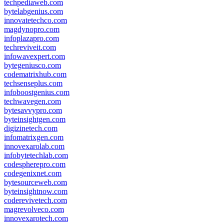
techpediaweb.com
bytelabgenius.com
innovatetechco.com
magdynopro.com
infoplazapro.com
techreviveit.com
infowavexpert.com
bytegeniusco.com
codematrixhub.com
techsenseplus.com
infoboostgenius.com
techwavegen.com
bytesavvypro.com
byteinsightgen.com
digizinetech.com
infomatrixgen.com
innovexarolab.com
infobytetechlab.com
codespherepro.com
codegenixnet.com
bytesourceweb.com
byteinsightnow.com
coderevivetech.com
magrevolveco.com
innovexarotech.com