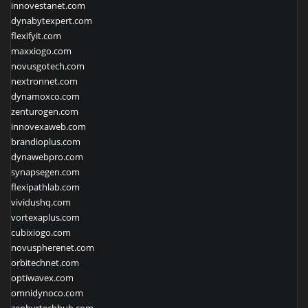
innovestanet.com
dynabytexpert.com
flexifyit.com
maxxiogo.com
novusgotech.com
nextronnet.com
dynamoxco.com
zenturogen.com
innovexaweb.com
brandioplus.com
dynawebpro.com
synapsegen.com
flexipathlab.com
vividushq.com
vortexaplus.com
cubixiogo.com
novuspherenet.com
orbitechnet.com
optiwavex.com
omnidynoco.com
zephyrtechhub.com