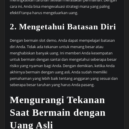
meningkatkan taruhan setelah merasakan permainan. Dengan
cara ini, Anda bisa mengevaluasi strategi mana yang paling
efektif tanpa harus mengeluarkan uang.
2. Mengetahui Batasan Diri
Dengan bermain slot demo, Anda dapat mempelajari batasan
diri Anda. Tidak ada tekanan untuk menang besar atau
menghabiskan banyak uang. Ini memberi Anda kesempatan
untuk bermain dengan santai dan mengetahui seberapa besar
risiko yang nyaman bagi Anda. Dengan demikian, ketika Anda
akhirnya bermain dengan uang asli, Anda sudah memiliki
pemahaman yang lebih baik tentang anggaran yang sesuai dan
seberapa besar taruhan yang harus Anda pasang.
Mengurangi Tekanan
Saat Bermain dengan
Uang Asli