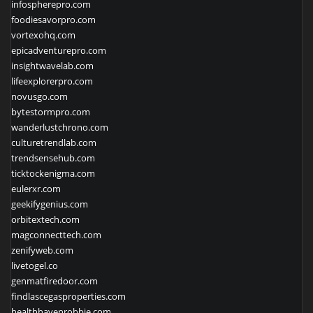
infospherepro.com
foodiesavorpro.com
vortexohq.com
epicadventurepro.com
insightwavelab.com
lifeexplorerpro.com
novusgo.com
bytestormpro.com
wanderlustchrono.com
culturetrendlab.com
trendsensehub.com
ticktockenigma.com
eulerxr.com
geekifygenius.com
orbitextech.com
magconnecttech.com
zenifyweb.com
livetogel.co
genmatfiredoor.com
findlascegasproperties.com
healthhavenrobbie.com