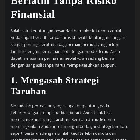
Berlatih Tanpa Risiko
Finansial
Salah satu keuntungan besar dari bermain slot demo adalah
Anda dapat berlatih tanpa harus khawatir kehilangan uang. Ini
sangat penting, terutama bagi pemain pemula yang belum
familiar dengan permainan slot. Dengan mode demo, Anda
dapat merasakan permainan seolah-olah sedang bermain
dengan uang asli tanpa harus mempertaruhkan apapun.
1. Mengasah Strategi
Taruhan
Slot adalah permainan yang sangat bergantung pada
keberuntungan, tetapi itu tidak berarti Anda tidak bisa
merencanakan strategi taruhan. Bermain di mode demo
memungkinkan Anda untuk menguji berbagai strategi taruhan,
seperti bertaruh dengan jumlah kecil terlebih dahulu dan