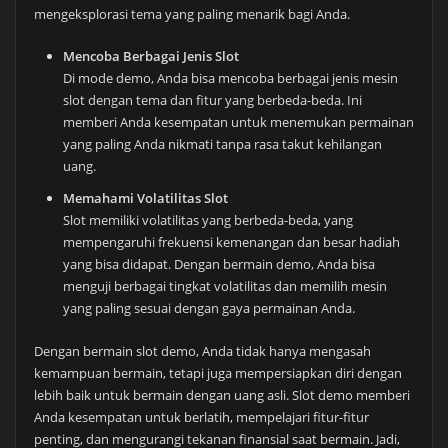
mengeksplorasi tema yang paling menarik bagi Anda.
Mencoba Berbagai Jenis Slot
Di mode demo, Anda bisa mencoba berbagai jenis mesin
slot dengan tema dan fitur yang berbeda-beda. Ini
memberi Anda kesempatan untuk menemukan permainan
yang paling Anda nikmati tanpa rasa takut kehilangan
uang.
Memahami Volatilitas Slot
Slot memiliki volatilitas yang berbeda-beda, yang
mempengaruhi frekuensi kemenangan dan besar hadiah
yang bisa didapat. Dengan bermain demo, Anda bisa
menguji berbagai tingkat volatilitas dan memilih mesin
yang paling sesuai dengan gaya permainan Anda.
Dengan bermain slot demo, Anda tidak hanya mengasah
kemampuan bermain, tetapi juga mempersiapkan diri dengan
lebih baik untuk bermain dengan uang asli. Slot demo memberi
Anda kesempatan untuk berlatih, mempelajari fitur-fitur
penting, dan mengurangi tekanan finansial saat bermain. Jadi,