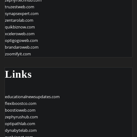
truzestweb.com
synapsexpert.com
zentarolab.com
quikbiznow.com
xceleroweb.com
optigogoweb.com
brandaroweb.com
zoomifyit.com
Links
educationalnewsupdates.com
flexiboostco.com
boostioweb.com
zephyrushub.com
optipathlab.com
dynabytelab.com