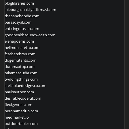
bloglibraries.com
luleburgaznakliyatfirmasi.com
thebapehoodie.com
parasosyal.com
enticingmuslim.com
goodhealthsoundwealth.com
elenapoems.com
hellmouseretro.com
fcsabatehran.com
dogemutants.com
duramaxtop.com
takamasoudia.com
twdoingthings.com
stellabluedesignsco.com
paulsauthor.com
desirablecodeful.com
flexigennet.com
heronameclub.com
medmarket.io
outdoortablez.com