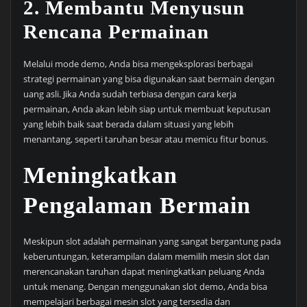
2. Membantu Menyusun
Rencana Permainan
Melalui mode demo, Anda bisa mengeksplorasi berbagai
strategi permainan yang bisa digunakan saat bermain dengan
uang asli. Jika Anda sudah terbiasa dengan cara kerja
permainan, Anda akan lebih siap untuk membuat keputusan
yang lebih baik saat berada dalam situasi yang lebih
menantang, seperti taruhan besar atau memicu fitur bonus.
Meningkatkan
Pengalaman Bermain
Meskipun slot adalah permainan yang sangat bergantung pada
keberuntungan, keterampilan dalam memilih mesin slot dan
merencanakan taruhan dapat meningkatkan peluang Anda
untuk menang. Dengan menggunakan slot demo, Anda bisa
mempelajari berbagai mesin slot yang tersedia dan