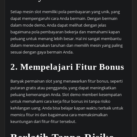
Setiap mesin slot memiliki pola pembayaran yang unik, yang
dapat mempengaruhi cara Anda bermain. Dengan bermain
dalam mode demo, Anda dapat melihat dengan jelas
bagaimana pola pembayaran bekerja dan memahami kapan
peluang untuk menang lebih besar. Hal ini sangat membantu
dalam merencanakan taruhan dan memilih mesin yang paling
sesuai dengan gaya bermain Anda.
2. Mempelajari Fitur Bonus
Banyak permainan slot yang menawarkan fitur bonus, seperti
putaran gratis atau pengganda, yang dapat meningkatkan
peluang kemenangan Anda. Slot demo memberi kesempatan
untuk memahami cara kerja fitur bonus ini tanpa risiko
kehilangan uang. Anda bisa belajar kapan waktu terbaik untuk
memicu fitur ini dan bagaimana cara memaksimalkan
keuntungan dari fitur-fitur tersebut.