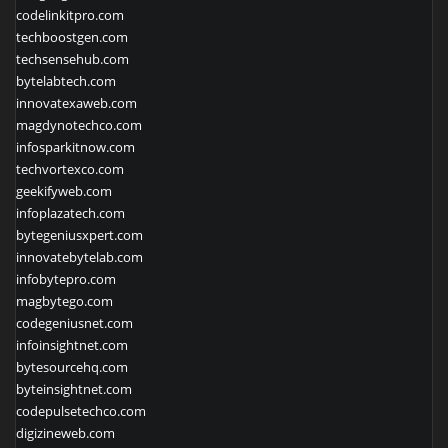
codelinkitpro.com
techboostgen.com
techsensehub.com
bytelabtech.com
innovatexaweb.com
magdynotechco.com
infosparkitnow.com
techvortexco.com
geekifyweb.com
infoplazatech.com
bytegeniusxpert.com
innovatebytelab.com
infobytepro.com
magbytego.com
codegeniusnet.com
infoinsightnet.com
bytesourcehq.com
byteinsightnet.com
codepulsetechco.com
digizineweb.com