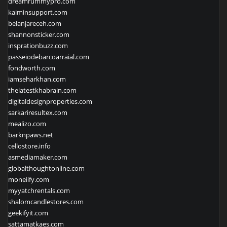
dreamrummypro.com
kaiminsupport.com
belanjareceh.com
shannonsticker.com
insprationbuzz.com
passeiodebarcoarraial.com
fondworth.com
iamseharkhan.com
thelatestkhabrain.com
digitaldesignproperties.com
sarkariresultex.com
mealizo.com
barknpaws.net
cellostore.info
asmediamaker.com
globalthoughtonline.com
moneiify.com
myyatchrentals.com
shalomcandlestores.com
geekifyit.com
sattamatkaes.com