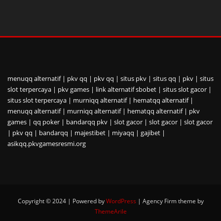
menuqq alternatif
|
pkv qq
|
pkv qq
|
situs pkv
|
situs qq
|
pkv
|
situs
slot terpercaya
|
pkv games
|
link alternatif sbobet
|
situs slot gacor
|
situs slot terpercaya
|
murniqq alternatif
|
hematqq alternatif
|
menuqq alternatif
|
murniqq alternatif
|
hematqq alternatif
|
pkv
games
|
qq poker
|
bandarqq pkv
|
slot gacor
|
slot gacor
|
slot gacor
|
pkv qq
|
bandarqq
|
majestibet
|
miyaqq
|
gajibet
|
asikqq.pkvgamesresmi.org
Copyright © 2024 | Powered by
WordPress
|
Agency Firm theme by
ThemeArile