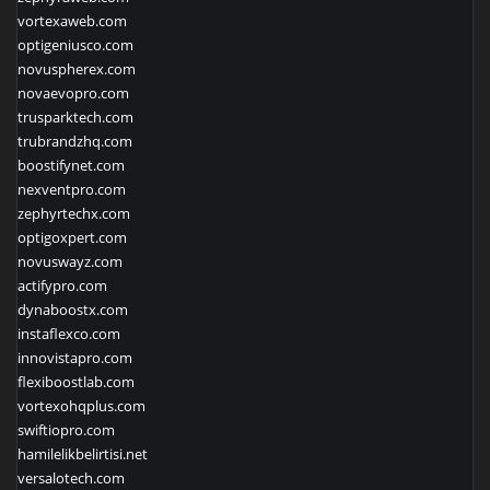
vortexaweb.com
optigeniusco.com
novuspherex.com
novaevopro.com
trusparktech.com
trubrandzhq.com
boostifynet.com
nexventpro.com
zephyrtechx.com
optigoxpert.com
novuswayz.com
actifypro.com
dynaboostx.com
instaflexco.com
innovistapro.com
flexiboostlab.com
vortexohqplus.com
swiftiopro.com
hamilelikbelirtisi.net
versalotech.com