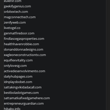
eulerxr.com
geekifygenius.com
orbitextech.com
magconnecttech.com
zenifyweb.com
livetogel.co
genmatfiredoor.com
findlascegasproperties.com
healthhavenrobbie.com
donanddonnadesigns.com
eagleoneconstructiontx.com
equiflexvitality.com
onlylovesg.com
activedesenvolvimento.com
dailyhubpages.com
idnplaysbobet.com
sattakingvikidadacall.com
bestbolaslotgames.com
sattamatkafixedgamehere.com
entrepreneurguardian.com
hibaby.info