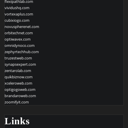
flexipathlab.com
vividushq.com
vortexaplus.com
cubixiogo.com
novuspherenet.com
orbitechnet.com
optiwavex.com
omnidynoco.com
zephyrtechhub.com
truzestweb.com
synapsexpert.com
zentarolab.com
quikbiznow.com
xceleroweb.com
optigogoweb.com
brandaroweb.com
zoomifyit.com
Links