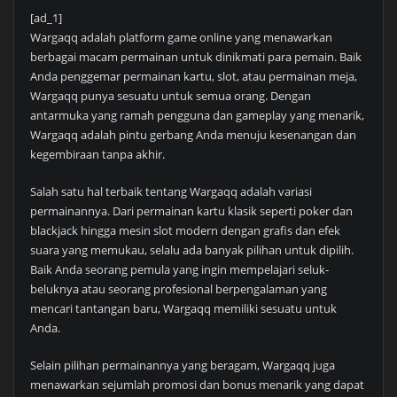
[ad_1]
Wargaqq adalah platform game online yang menawarkan
berbagai macam permainan untuk dinikmati para pemain. Baik
Anda penggemar permainan kartu, slot, atau permainan meja,
Wargaqq punya sesuatu untuk semua orang. Dengan
antarmuka yang ramah pengguna dan gameplay yang menarik,
Wargaqq adalah pintu gerbang Anda menuju kesenangan dan
kegembiraan tanpa akhir.
Salah satu hal terbaik tentang Wargaqq adalah variasi
permainannya. Dari permainan kartu klasik seperti poker dan
blackjack hingga mesin slot modern dengan grafis dan efek
suara yang memukau, selalu ada banyak pilihan untuk dipilih.
Baik Anda seorang pemula yang ingin mempelajari seluk-
beluknya atau seorang profesional berpengalaman yang
mencari tantangan baru, Wargaqq memiliki sesuatu untuk
Anda.
Selain pilihan permainannya yang beragam, Wargaqq juga
menawarkan sejumlah promosi dan bonus menarik yang dapat