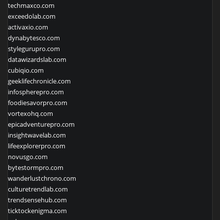
techmaxco.com
exceedolab.com
activaxio.com
dynabytesco.com
stylegurupro.com
datawizardslab.com
cubiqio.com
geeklifechronicle.com
infospherepro.com
foodiesavorpro.com
vortexohq.com
epicadventurepro.com
insightwavelab.com
lifeexplorerpro.com
novusgo.com
bytestormpro.com
wanderlustchrono.com
culturetrendlab.com
trendsensehub.com
ticktockenigma.com