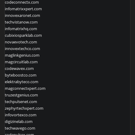
codeconnectx.com
infomatrixxpert.com
innovexaronet.com
techvistanow.com
infomatrixhq.com
cubixiosparklab.com
novaevotech.com
innovextechco.com
maglinkgenius.com
magcircuitlab.com
codewavex.com
byteboostco.com
elektrabyteco.com
magconnectxpert.com
truzestgenius.com
techpulsenet.com
zephyrtechxpert.com
infovortexco.com
digizinelab.com
techwavego.com
codepulsex.com